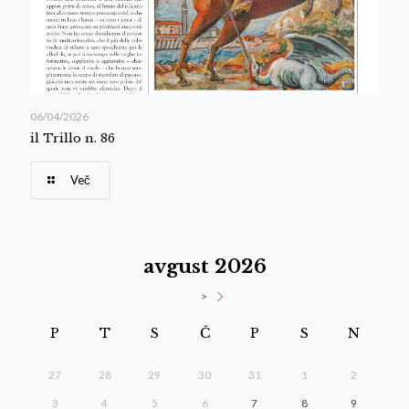
06/04/2026
il Trillo n. 86
Več
avgust 2026
>
P
T
S
Č
P
S
N
27
28
29
30
31
1
2
3
4
5
6
7
8
9