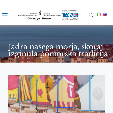
Jadra našega morja, skoraj
izginula pomorska tradicija