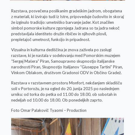
Razstava, posvečena poslikanim gradeškim jadrom, obogatena
z materiali, ki izvirajo tudi iz Istre, pripoveduje čudovito in skoraj
že izginulo tradicijo: umetniško barvanje jader. Kot značilen
simbol pomorske kulture zgornjega Jadrana so ta jadra nekoč
predstavljala identiteto družin ribičev in njihovih plovil,
prepletajoč umetnost, funkcijo in pripadnost.
Vizualna in kulturna dediščina je znova zaživela po zaslugi
razstave, ki je nastala v sodelovanju med Pomorskim muzejem
“Sergej Mašera” Piran, Samoupravno skupnostjo italijanske
narodnosti Piran, Skupnostjo Italijanov “Giuseppe Tartini” Piran,
Vinkom Oblakom, društvom Gradonoi ODV in Občino Gradež.
Razstava v razstavnem prostoru Monfort, nekdanjem skladišču
soli v Portorožu, je na ogled do 20. junija 2025 po naslednjem
urniku: od torka do petka od 11.00 do 18.00, ob sobotah in
nedeljah od 10.00 do 18.00. Ob ponedeljkih zaprto.
Foto Omar Palakovič Tyaomi – Production