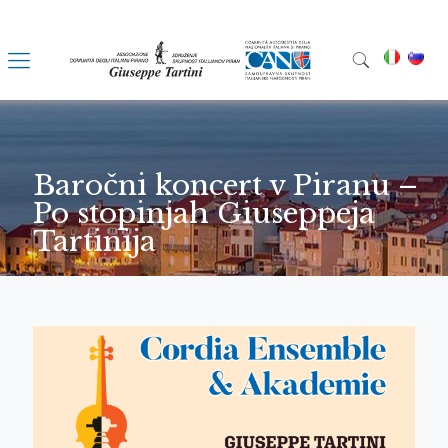
Baročni koncert v Piranu –
Po stopinjah Giuseppeja
Tartinija