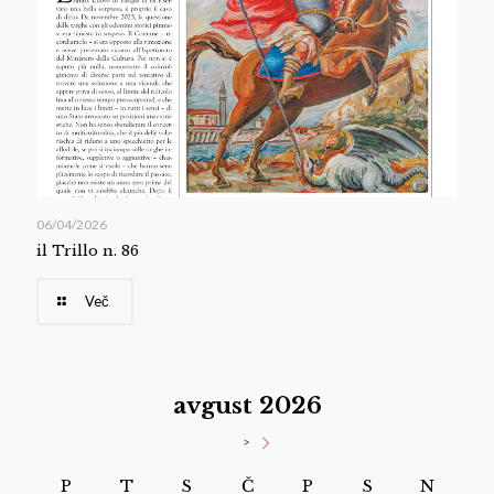
06/04/2026
il Trillo n. 86
Več
avgust 2026
>
P
T
S
Č
P
S
N