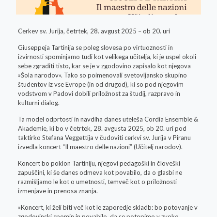
Cerkev sv. Jurija, četrtek, 28. avgust 2025 – ob 20. uri
Giuseppeja Tartinija se poleg slovesa po virtuoznosti in
izvirnosti spominjamo tudi kot velikega učitelja, ki je uspel okoli
sebe zgraditi tisto, kar se je v zgodovino zapisalo kot njegova
»Šola narodov«. Tako so poimenovali svetovljansko skupino
študentov iz vse Evrope (in od drugod), ki so pod njegovim
vodstvom v Padovi dobili priložnost za študij, razpravo in
kulturni dialog.
Ta model odprtosti in navdiha danes uteleša Cordia Ensemble &
Akademie, ki bo v četrtek, 28. avgusta 2025, ob 20. uri pod
taktirko Stefana Veggettija v čudoviti cerkvi sv. Jurija v Piranu
izvedla koncert “Il maestro delle nazioni” (Učitelj narodov).
Koncert bo poklon Tartiniju, njegovi pedagoški in človeški
zapuščini, ki še danes odmeva kot povabilo, da o glasbi ne
razmišljamo le kot o umetnosti, temveč kot o priložnosti
izmenjave in prenosa znanja.
»Koncert, ki želi biti več kot le zaporedje skladb: bo potovanje v
zgodovinski spomin in povabilo, da se potopimo v zvoke