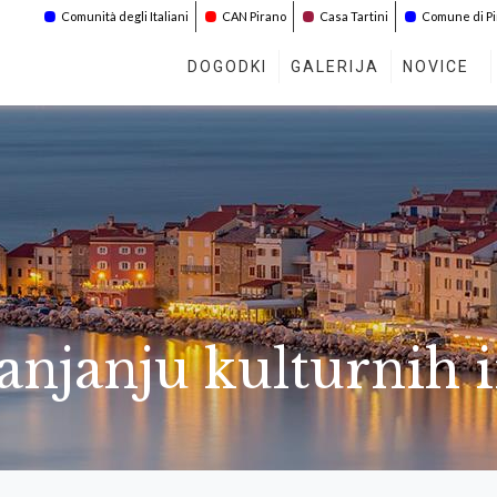
Comunità degli Italiani
CAN Pirano
Casa Tartini
Comune di P
DOGODKI
GALERIJA
NOVICE
njanju kulturnih i