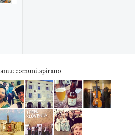
gramu: comunitapirano
Maj 23
Apr 3
Jun 3
Apr 8
Jun 12
Maj 2
Maj 15
Maj 3