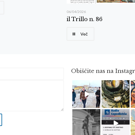
06/04/2026
il Trillo n. 86
Več
Obiščite nas na Insta
Feb 16
Avg 3
Apr 18
Dec 14