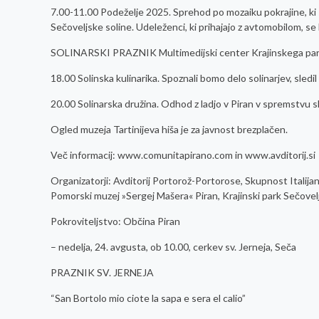
7.00-11.00 Podeželje 2025. Sprehod po mozaiku pokrajine, ki so
Sečoveljske soline. Udeleženci, ki prihajajo z avtomobilom, se
SOLINARSKI PRAZNIK Multimedijski center Krajinskega park
18.00 Solinska kulinarika. Spoznali bomo delo solinarjev, sledi
20.00 Solinarska družina. Odhod z ladjo v Piran v spremstvu 
Ogled muzeja Tartinijeva hiša je za javnost brezplačen.
Več informacij: www.comunitapirano.com in www.avditorij.si
Organizatorji: Avditorij Portorož-Portorose, Skupnost Italij
Pomorski muzej »Sergej Mašera« Piran, Krajinski park Sečovel
Pokroviteljstvo: Občina Piran
– nedelja, 24. avgusta, ob 10.00, cerkev sv. Jerneja, Seča
PRAZNIK SV. JERNEJA
“San Bortolo mio ciote la sapa e sera el calio”