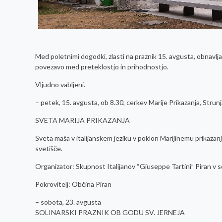
Med poletnimi dogodki, zlasti na praznik 15. avgusta, obnavlj
povezavo med preteklostjo in prihodnostjo.
Vljudno vabljeni.
– petek, 15. avgusta, ob 8.30, cerkev Marije Prikazanja, Strun
SVETA MARIJA PRIKAZANJA
Sveta maša v italijanskem jeziku v poklon Marijinemu prikazan
svetišče.
Organizator: Skupnost Italijanov “Giuseppe Tartini” Piran v 
Pokrovitelj: Občina Piran
– sobota, 23. avgusta
SOLINARSKI PRAZNIK OB GODU SV. JERNEJA