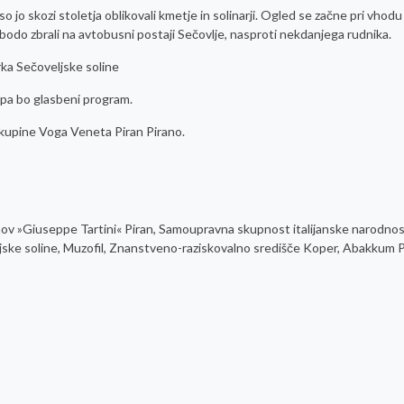
 jo skozi stoletja oblikovali kmetje in solinarji. Ogled se začne pri vhodu
 bodo zbrali na avtobusni postaji Sečovlje, nasproti nekdanjega rudnika.
a Sečoveljske soline
l pa bo glasbeni program.
skupine Voga Veneta Piran Pirano.
anov »Giuseppe Tartini« Piran, Samoupravna skupnost italijanske narodnost
jske soline, Muzofil, Znanstveno-raziskovalno središče Koper, Abakkum P