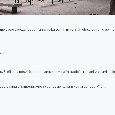
amo svojo zavezanost ohranjanju kulturnih in verskih običajev ter krepimo
jan
ju. Srečanje, posvečeno obujanju spomina in tradicije romanj v strunjansk
sodelovanju s Samoupravno skupnostjo italijanske narodnosti Piran.