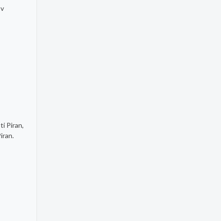
 v
i Piran,
iran.