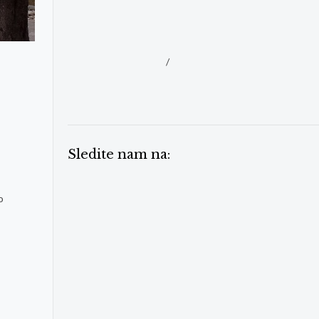
/
Sledite nam na:
o