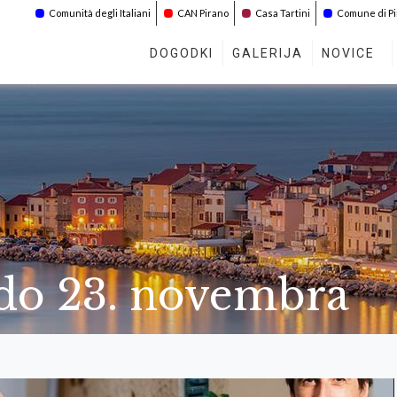
Comunità degli Italiani
CAN Pirano
Casa Tartini
Comune di P
DOGODKI
GALERIJA
NOVICE
 do 23. novembra