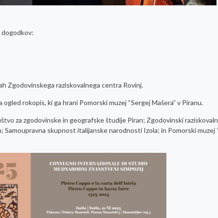
h dogodkov:
rkah Zgodovinskega raziskovalnega centra Rovinj.
a ogled rokopis, ki ga hrani Pomorski muzej “Sergej Mašera” v Piranu.
uštvo za zgodovinske in geografske študije Piran; Zgodovinski raziskovaln
n; Samoupravna skupnost italijanske narodnosti Izola; in Pomorski muzej 