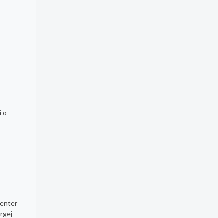
i o
center
rgej