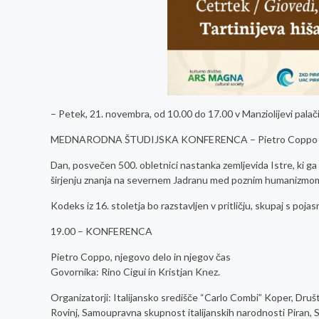
– Petek, 21. novembra, od 10.00 do 17.00 v Manziolijevi palači
MEDNARODNA ŠTUDIJSKA KONFERENCA – Pietro Coppo in 
Dan, posvečen 500. obletnici nastanka zemljevida Istre, ki g
širjenju znanja na severnem Jadranu med poznim humanizmom
Kodeks iz 16. stoletja bo razstavljen v pritličju, skupaj s pojas
19.00 – KONFERENCA
Pietro Coppo, njegovo delo in njegov čas
Govornika: Rino Cigui in Kristjan Knez.
Organizatorji: Italijansko središče “Carlo Combi” Koper, Druš
Rovinj, Samoupravna skupnost italijanskih narodnosti Piran, 