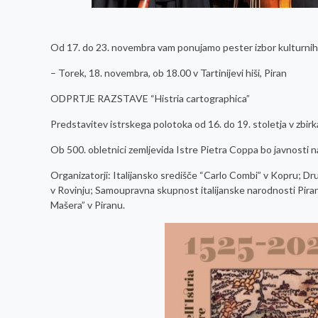
Od 17. do 23. novembra vam ponujamo pester izbor kulturni
– Torek, 18. novembra, ob 18.00 v Tartinijevi hiši, Piran
ODPRTJE RAZSTAVE “Histria cartographica”
Predstavitev istrskega polotoka od 16. do 19. stoletja v zbi
Ob 500. obletnici zemljevida Istre Pietra Coppa bo javnosti n
Organizatorji: Italijansko središče “Carlo Combi” v Kopru; Dr
v Rovinju; Samoupravna skupnost italijanske narodnosti Pira
Mašera” v Piranu.