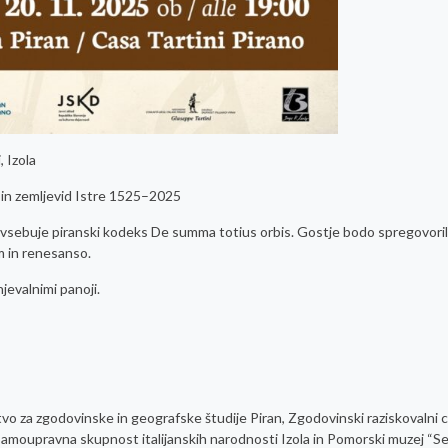
, Izola
zemljevid Istre 1525–2025
a vsebuje piranski kodeks De summa totius orbis. Gostje bodo spregovoril
 in renesanso.
njevalnimi panoji.
tvo za zgodovinske in geografske študije Piran, Zgodovinski raziskovalni 
Samoupravna skupnost italijanskih narodnosti Izola in Pomorski muzej “Se