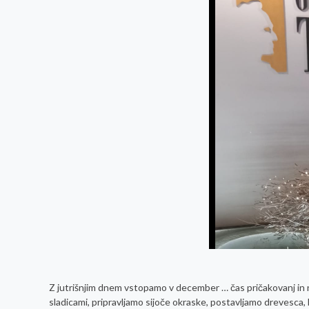
Z jutrišnjim dnem vstopamo v december … čas pričakovanj in na
sladicami, pripravljamo sijoče okraske, postavljamo drevesca, ki