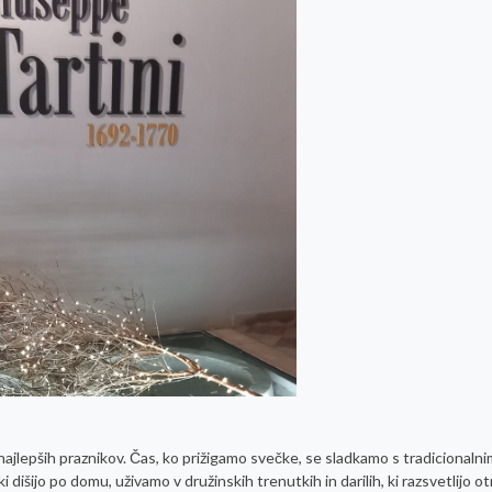
jlepših praznikov. Čas, ko prižigamo svečke, se sladkamo s tradicionalni
 dišijo po domu, uživamo v družinskih trenutkih in darilih, ki razsvetlijo o