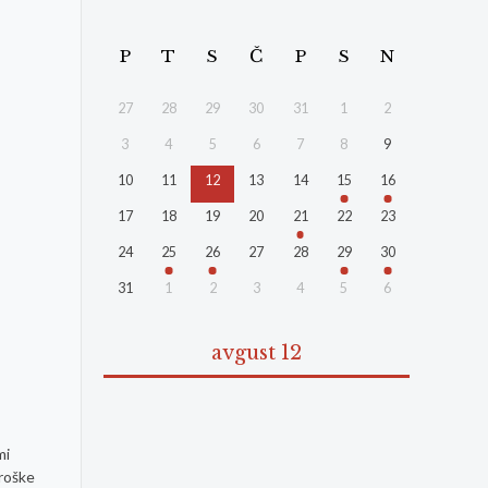
P
T
S
Č
P
S
N
27
28
29
30
31
1
2
3
4
5
6
7
8
9
10
11
12
13
14
15
16
17
18
19
20
21
22
23
24
25
26
27
28
29
30
31
1
2
3
4
5
6
avgust 12
mi
troške