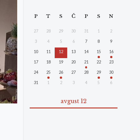
P
T
S
Č
P
S
N
27
28
29
30
31
1
2
3
4
5
6
7
8
9
10
11
12
13
14
15
16
17
18
19
20
21
22
23
24
25
26
27
28
29
30
31
1
2
3
4
5
6
avgust 12
,