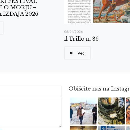
KI FESTIVAL
E O MORJU –
 IZDAJA 2026
06/04/2026
il Trillo n. 86
Več
Obiščite nas na Insta
Feb 16
Avg 3