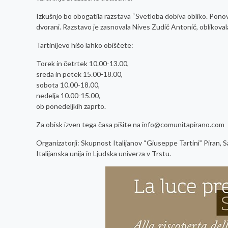
Izkušnjo bo obogatila razstava “Svetloba dobiva obliko. Ponov
dvorani. Razstavo je zasnovala Nives Zudič Antonič, oblikovala
Tartinijevo hišo lahko obiščete:
Torek in četrtek 10.00-13.00,
sreda in petek 15.00-18.00,
sobota 10.00-18.00,
nedelja 10.00-15.00,
ob ponedeljkih zaprto.
Za obisk izven tega časa pišite na
info@comunitapirano.com
Organizatorji: Skupnost Italijanov “Giuseppe Tartini” Piran,
Italijanska unija in Ljudska univerza v Trstu.