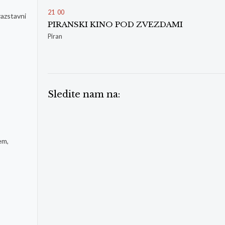
21
00
razstavni
PIRANSKI KINO POD ZVEZDAMI
Piran
Sledite nam na:
em,