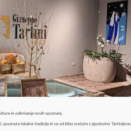
lture in odkrivanja novih spoznanj.
, spoznate lokalne tradicije in se od blizu srečate z zgodovino Tartinijeve