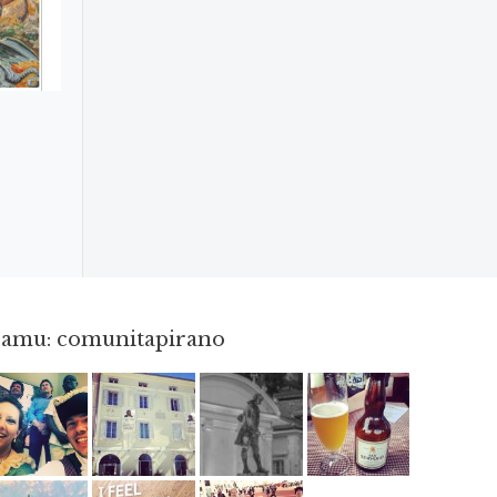
gramu: comunitapirano
Maj 23
Apr 3
Apr 18
Jun 3