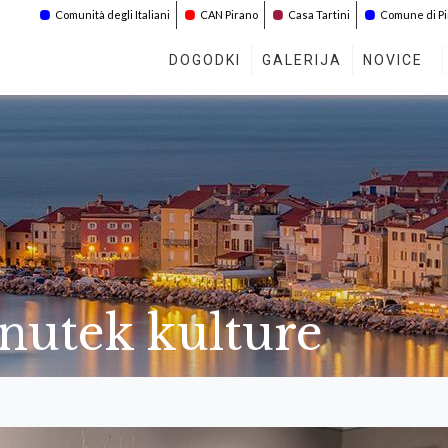
Comunità degli Italiani
CAN Pirano
Casa Tartini
Comune di P
DOGODKI
GALERIJA
NOVICE
enutek kulture