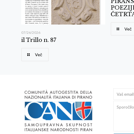
PIRANS
POEZIJ
ČETRTA
Več
07/26/2026
il Trillo n. 87
Več