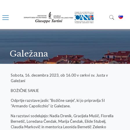
Galežana
Sobota, 16. decembra 2023, ob 16.00 v cerkvi sv. Justa v
Galežani
BOŽIČNE SANJE
Odprtje razstave jaslic “Božične sanje”, ki jo pripravlja SI
“Armando Capolicchio” iz Galežane.
Na razstavi sodelujejo: Nadia Drenik, Gracijela Mušič, Fiorella
Bernetič, Loredana Čendak, Marija Čendak, Elide Stubelj,
Claudia Markovič in mentorica Leonida Bernetič Zelenko