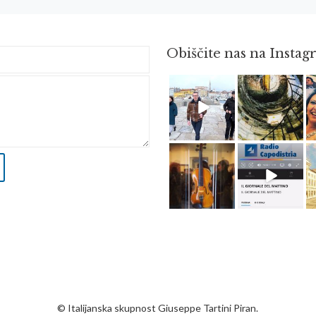
Obiščite nas na Insta
Feb 16
Avg 3
Apr 8
Dec 14
© Italijanska skupnost Giuseppe Tartini Piran.