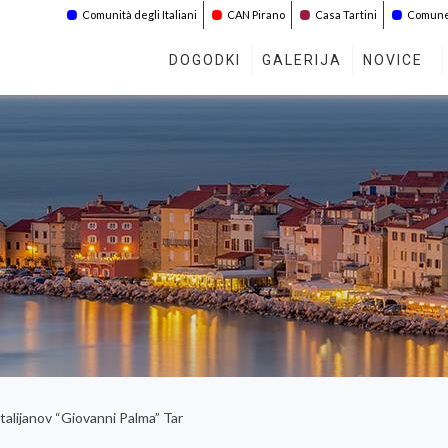
Comunità degli Italiani
CAN Pirano
Casa Tartini
Comune 
DOGODKI
GALERIJA
NOVICE
talijanov “Giovanni Palma” Tar