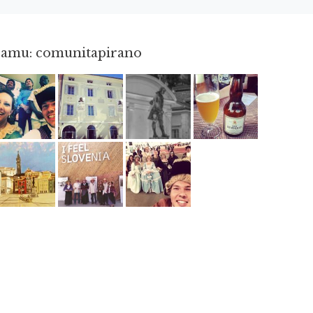
gramu: comunitapirano
Maj 23
Apr 3
Apr 18
Jun 3
Jun 12
Maj 2
Maj 15
Maj 3