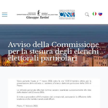
Avviso della Commissione
per la stesura degli elenchi
elettorali particolari