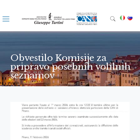
Obvestilo Komisije za
pripravo posebnih volilnih
seznamov