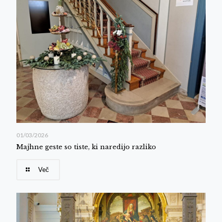
01/03/2026
Majhne geste so tiste, ki naredijo razliko
Več