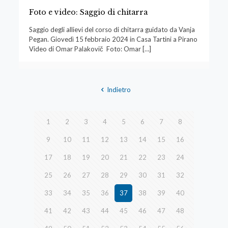
Foto e video: Saggio di chitarra
Saggio degli allievi del corso di chitarra guidato da Vanja
Pegan. Giovedì 15 febbraio 2024 in Casa Tartini a Pirano
Video di Omar Palakovič Foto: Omar
[…]
Indietro
1
2
3
4
5
6
7
8
9
10
11
12
13
14
15
16
17
18
19
20
21
22
23
24
25
26
27
28
29
30
31
32
33
34
35
36
37
38
39
40
41
42
43
44
45
46
47
48