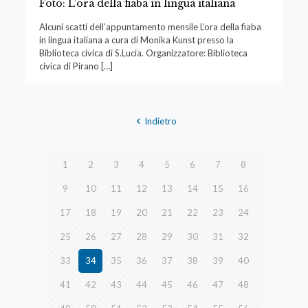
Foto: L’ora della fiaba in lingua italiana
Alcuni scatti dell’appuntamento mensile L’ora della fiaba
in lingua italiana a cura di Monika Kunst presso la
Biblioteca civica di S.Lucia. Organizzatore: Biblioteca
civica di Pirano
[…]
Indietro
1
2
3
4
5
6
7
8
9
10
11
12
13
14
15
16
17
18
19
20
21
22
23
24
25
26
27
28
29
30
31
32
33
34
35
36
37
38
39
40
41
42
43
44
45
46
47
48