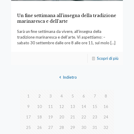
Un fine settimana all’insegna della tradizione
marinaresca e dell’arte
Sarà un fine settimana da vivere, all’insegna della
tradizione marinaresca e dell’arte. Vi aspettiamo: –
sabato 30 settembre dalle ore 8 alle ore 11, sul molo
[…]
Scopri di più
Indietro
1
2
3
4
5
6
7
8
9
10
11
12
13
14
15
16
17
18
19
20
21
22
23
24
25
26
27
28
29
30
31
32