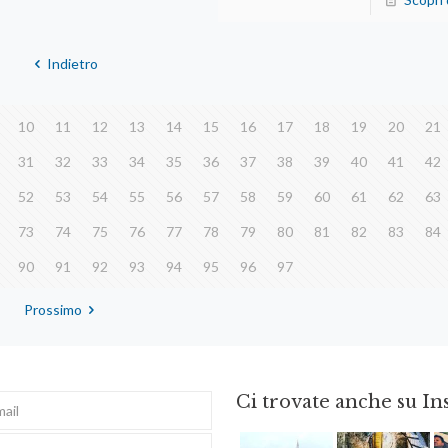
Indietro
10
11
12
13
14
15
16
17
18
19
20
21
31
32
33
34
35
36
37
38
39
40
41
42
52
53
54
55
56
57
58
59
60
61
62
63
73
74
75
76
77
78
79
80
81
82
83
84
90
91
92
93
94
95
96
97
Prossimo
Ci trovate anche su I