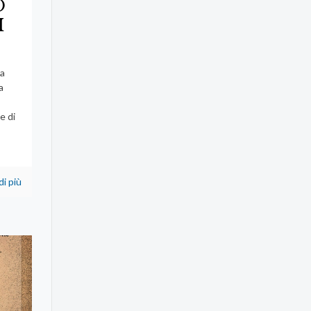
O
I
sa
a
e di
,
di più