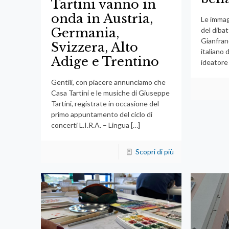
Tartini vanno in
onda in Austria,
Le immag
Germania,
del diba
Gianfran
Svizzera, Alto
italiano 
Adige e Trentino
ideatore 
Gentili, con piacere annunciamo che
Casa Tartini e le musiche di Giuseppe
Tartini, registrate in occasione del
primo appuntamento del ciclo di
concerti L.I.R.A. – Lingua
[…]
Scopri di più