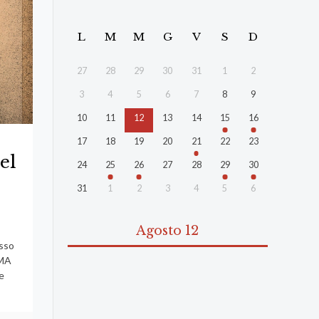
L
M
M
G
V
S
D
27
28
29
30
31
1
2
3
4
5
6
7
8
9
10
11
12
13
14
15
16
17
18
19
20
21
22
23
el
24
25
26
27
28
29
30
31
1
2
3
4
5
6
Agosto 12
esso
IMA
e