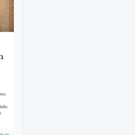
n
5
9
iamo
dello
e
di più