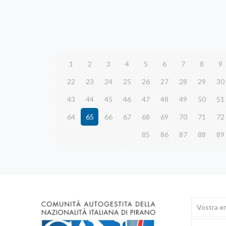
1
2
3
4
5
6
7
8
9
22
23
24
25
26
27
28
29
30
43
44
45
46
47
48
49
50
51
64
65
66
67
68
69
70
71
72
85
86
87
88
89