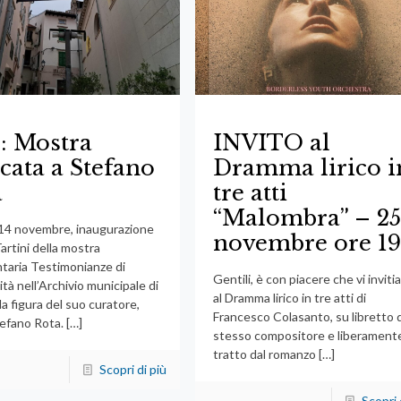
: Mostra
INVITO al
cata a Stefano
Dramma lirico i
a
tre atti
“Malombra” – 2
14 novembre, inaugurazione
novembre ore 1
artini della mostra
aria Testimonianze di
Gentili, è con piacere che vi invit
tà nell’Archivio municipale di
al Dramma lirico in tre atti di
la figura del suo curatore,
Francesco Colasanto, su libretto 
efano Rota.
[…]
stesso compositore e liberament
tratto dal romanzo
[…]
Scopri di più
Scopri 