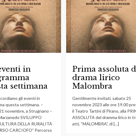
eventi in
Prima assoluta d
gramma
drama lirico
ta settimana
Malombra
ricordiamo gli eventi in
Gentilmente invitati, sabato 25
a questa settimana. –
novembre 2023 alle ore 19.00 pr
21 novembre, a Strugnano –
il Teatro Tartini di Pirano, alla PR
– Marzanedo SVILUPPO
ASSOLUTA del dramma lirico in tr
CULTURA DELLA RURALITÀ
atti, “MALOMBRA”, di
[…]
RSO CARCIOFO” Percorso