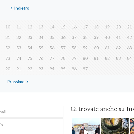
Indietro
10
11
12
13
14
15
16
17
18
19
20
21
31
32
33
34
35
36
37
38
39
40
41
42
52
53
54
55
56
57
58
59
60
61
62
63
73
74
75
76
77
78
79
80
81
82
83
84
90
91
92
93
94
95
96
97
Prossimo
Ci trovate anche su I