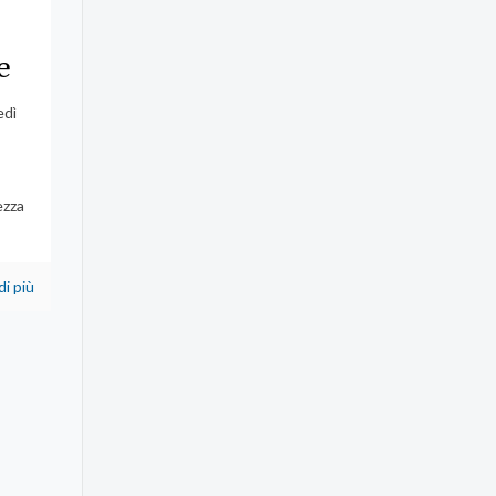
e
edì
ezza
di più