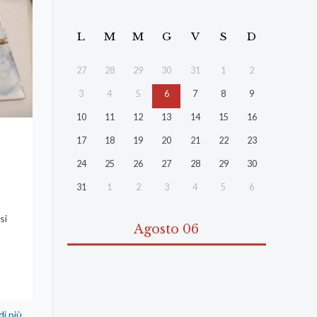
L
M
M
G
V
S
D
27
28
29
30
31
1
2
3
4
5
6
7
8
9
10
11
12
13
14
15
16
17
18
19
20
21
22
23
24
25
26
27
28
29
30
31
1
2
3
4
5
6
si
Agosto 06
di più