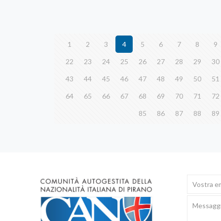
1
2
3
4
5
6
7
8
9
22
23
24
25
26
27
28
29
30
43
44
45
46
47
48
49
50
51
64
65
66
67
68
69
70
71
72
85
86
87
88
89