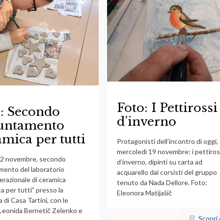
Foto: I Pettirossi
: Secondo
d’inverno
untamento
mica per tutti
Protagonisti dell’incontro di oggi,
mercoledì 19 novembre: i pettiros
22 novembre, secondo
d’inverno, dipinti su carta ad
ento del laboratorio
acquarello dai corsisti del gruppo
erazionale di ceramica
tenuto da Nada Dellore. Foto:
a per tutti” presso la
Eleonora Matijašič
di Casa Tartini, con le
Leonida Bernetič Zelenko e
Scopri 