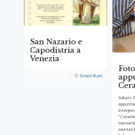
San Nazario e
Capodistria a
Venezia
Foto
app
Scopri di più
Cera
Sabato 
appuntam
intergen
“Ceramic
mansarda 
mentori 