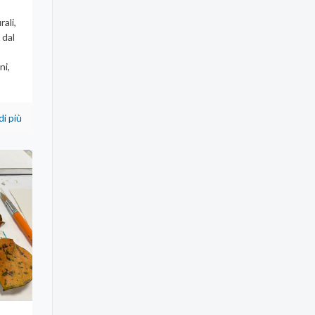
rali,
 dal
ni,
di più