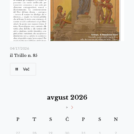
04/17/2026
il Trillo n. 85
Več
avgust 2026
>
P
T
S
Č
P
S
N
27
28
29
30
31
1
2