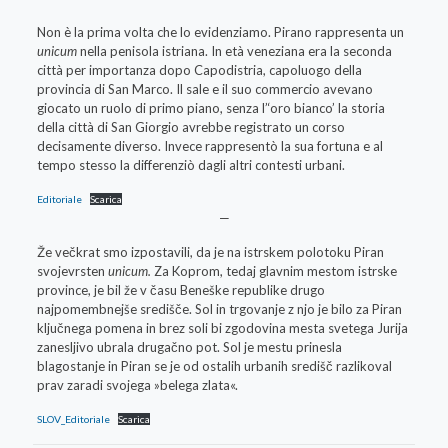
Non è la prima volta che lo evidenziamo. Pirano rappresenta un
unicum
nella penisola istriana. In età veneziana era la seconda
città per importanza dopo Capodistria, capoluogo della
provincia di San Marco. Il sale e il suo commercio avevano
giocato un ruolo di primo piano, senza l’‘oro bianco’ la storia
della città di San Giorgio avrebbe registrato un corso
decisamente diverso. Invece rappresentò la sua fortuna e al
tempo stesso la differenziò dagli altri contesti urbani.
Editoriale
Scarica
—
Že večkrat smo izpostavili, da je na istrskem polotoku Piran
svojevrsten
unicum.
Za Koprom, tedaj glavnim mestom istrske
province, je bil že v času Beneške republike drugo
najpomembnejše središče. Sol in trgovanje z njo je bilo za Piran
ključnega pomena in brez soli bi zgodovina mesta svetega Jurija
zanesljivo ubrala drugačno pot. Sol je mestu prinesla
blagostanje in Piran se je od ostalih urbanih središč razlikoval
prav zaradi svojega »belega zlata«.
SLOV_Editoriale
Scarica