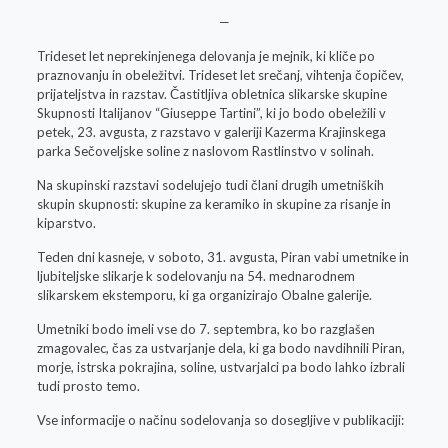
—
Trideset let neprekinjenega delovanja je mejnik, ki kliče po
praznovanju in obeležitvi. Trideset let srečanj, vihtenja čopičev,
prijateljstva in razstav. Častitljiva obletnica slikarske skupine
Skupnosti Italijanov “Giuseppe Tartini”, ki jo bodo obeležili v
petek, 23. avgusta, z razstavo v galeriji Kazerma Krajinskega
parka Sečoveljske soline z naslovom Rastlinstvo v solinah.
Na skupinski razstavi sodelujejo tudi člani drugih umetniških
skupin skupnosti: skupine za keramiko in skupine za risanje in
kiparstvo.
Teden dni kasneje, v soboto, 31. avgusta, Piran vabi umetnike in
ljubiteljske slikarje k sodelovanju na 54. mednarodnem
slikarskem ekstemporu, ki ga organizirajo Obalne galerije.
Umetniki bodo imeli vse do 7. septembra, ko bo razglašen
zmagovalec, čas za ustvarjanje dela, ki ga bodo navdihnili Piran,
morje, istrska pokrajina, soline, ustvarjalci pa bodo lahko izbrali
tudi prosto temo.
Vse informacije o načinu sodelovanja so dosegljive v publikaciji: