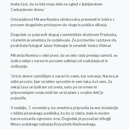
imela čast, da so bila moja dela na ogled v ljubljanskem
Cankarjevem domu.’
Ustvarjalnost Mirane Rumina obiskovalca preseneti in šokira s
povsem drugačnim pristopom do vloge in poklica slikarja.
Dogodek so pripravili skupaj z umetniškim društvom Predsoba,
s katerim je umetnica že sodelovala. Za postavitev razstave sta
poskrbela fotograf Janez Volmajer in umetnik Vasko Vidmar.
Miranda Rumina o sebi pravi, da se zelo rada predaja samoti, se
izolira nekje v naravi in povsem odklopi od vsakdanjosti in
civilizacije.
‘Ure in dneve razmišljam o naravi in vsem, kar ustvarja. Narava je
edini prostor, kjer se lahko sprostim in sem taka, kot sem. Za
nekaj časa se izoliram od sveta, nato pa se vrnem in
pripovedujem svoje misli ter se izražam s svojimi deli,’je
pojasnila.
V nedeljo, 7. novembra, bo umetnica pripravila še eno instalacijo
v bližini piranskega svetilnika, ko bo iz rdeče, bele in modre
barve ustvarila ogromno srce. Dogodek je posvečen trilogiji
filmov poljskega režiserja Krzysztofa Kieślowskega.