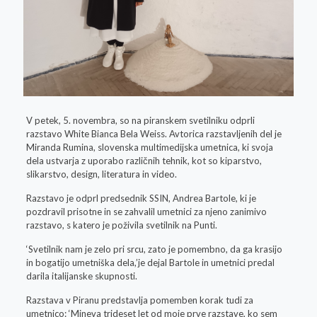
V petek, 5. novembra, so na piranskem svetilniku odprli
razstavo White Bianca Bela Weiss. Avtorica razstavljenih del je
Miranda Rumina, slovenska multimedijska umetnica, ki svoja
dela ustvarja z uporabo različnih tehnik, kot so kiparstvo,
slikarstvo, design, literatura in video.
Razstavo je odprl predsednik SSIN, Andrea Bartole, ki je
pozdravil prisotne in se zahvalil umetnici za njeno zanimivo
razstavo, s katero je poživila svetilnik na Punti.
‘Svetilnik nam je zelo pri srcu, zato je pomembno, da ga krasijo
in bogatijo umetniška dela,’je dejal Bartole in umetnici predal
darila italijanske skupnosti.
Razstava v Piranu predstavlja pomemben korak tudi za
umetnico: ‘Mineva trideset let od moje prve razstave, ko sem