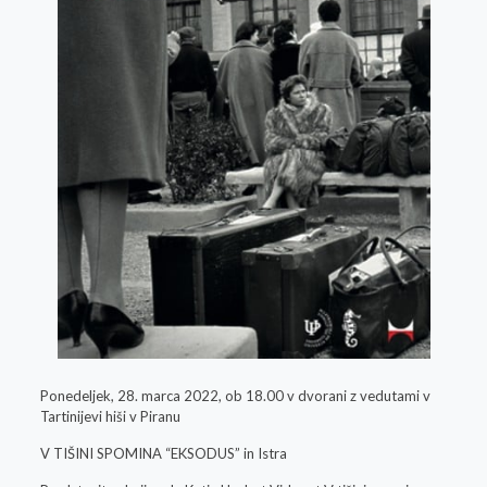
Ponedeljek, 28. marca 2022, ob 18.00 v dvorani z vedutami v
Tartinijevi hiši v Piranu
V TIŠINI SPOMINA “EKSODUS” in Istra