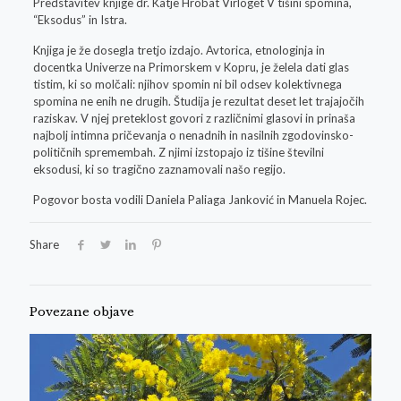
Predstavitev knjige dr. Katje Hrobat Virloget V tišini spomina,
“Eksodus” in Istra.
Knjiga je že dosegla tretjo izdajo. Avtorica, etnologinja in
docentka Univerze na Primorskem v Kopru, je želela dati glas
tistim, ki so molčali: njihov spomin ni bil odsev kolektivnega
spomina ne enih ne drugih. Študija je rezultat deset let trajajočih
raziskav. V njej preteklost govori z različnimi glasovi in prinaša
najbolj intimna pričevanja o nenadnih in nasilnih zgodovinsko-
političnih spremembah. Z njimi izstopajo iz tišine številni
eksodusi, ki so tragično zaznamovali našo regijo.
Pogovor bosta vodili Daniela Paliaga Janković in Manuela Rojec.
Share
Povezane objave