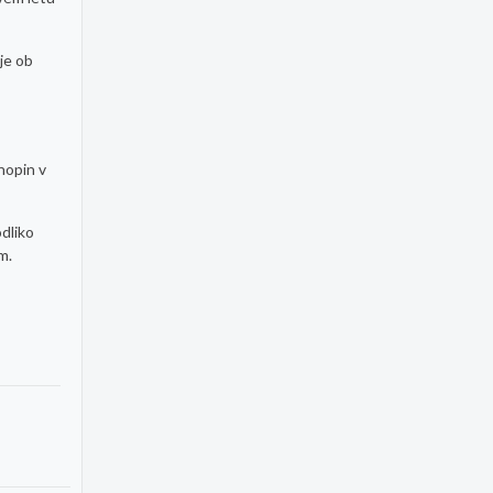
je ob
hopin v
odliko
m.