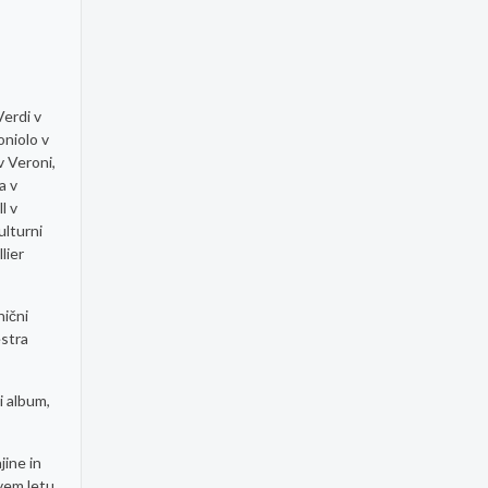
Verdi v
oniolo v
v Veroni,
a v
l v
ulturni
lier
nični
estra
i album,
jine in
rvem letu