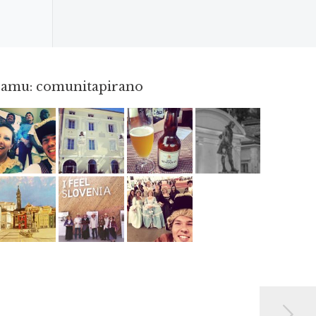
gramu: comunitapirano
Maj 23
Apr 3
Jun 3
Apr 18
Jun 12
Maj 2
Maj 15
Maj 3