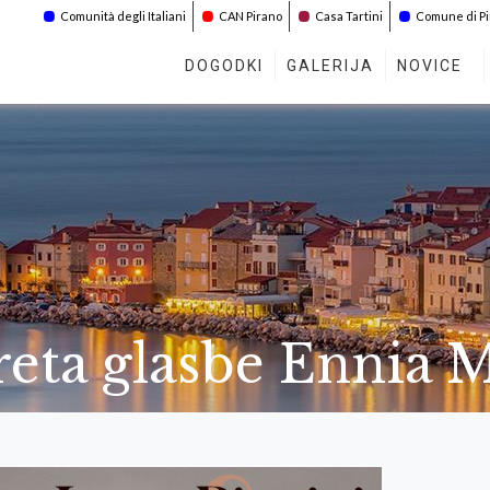
Comunità degli Italiani
CAN Pirano
Casa Tartini
Comune di P
DOGODKI
GALERIJA
NOVICE
reta glasbe Ennia 