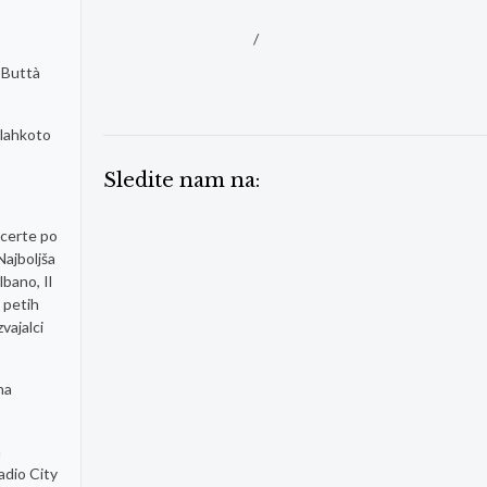
/
a Buttà
 lahkoto
Sledite nam na:
ncerte po
Najboljša
bano, Il
 petih
vajalci
na
a
adio City