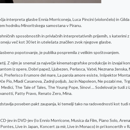
ja interpreta glasbe Ennia Morriconeja, Luca Pincini (violončelo) in Gild
ižnem hodniku Minoritskega samostana v Piranu.
ničnih sposobnostih in privlačnih interpretativnih prijemih, s katerimi z
coneju več kot 30 let in utelešata značilen zvok njegove glasbe.
o glasbeno popotovanje, je publika pospremila z velikim spoštovanjem.
etij. Z njim je snemal za največje kinematografske produkcije in izvajal ko
o Fantom iz opere, Dobri papež, Ljubezen, Perlasca, Vatel, Neznana ženska, 
i, Preferisco il rumore del mare, La parola amore esiste, Inšpektor Montal
Oče Pio, Mladi Casanova, Zadnji poljub, Jaz in Napoleon, Ne pozabi me, Trg
Medici, The Tale of Tales, The Young Pope, Sinovi … Sodeloval je tudi z iz
ovanotti, Patty Pravo, Renato Zero, Mina.
dstavlja poseben pakt zaupanja, ki temelji tako na radovednosti kot tudi 
i CD-jev in DVD-jev (Io Ennio Morricone, Musica da Film, Piano Solo, Aren
ntes, Live in Japan, Koncert za mir, Live in Monaco) in pri koncertih v R