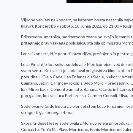
Vljudno vabljeni na koncert, na katerem bosta nastopila največ
(klavir). Koncert bo v soboto, 18. junija 2022, ob 21.00 v Kr
Edinstvena umetnika, mednarodno znana po svojih izjemnih teh
pritegnejo prav vsakega poslušalca, sta bila ob mojstru Morri
Lanski koncert, ki je ponudil razburljivo, prefinjeno in pestr
Luca Pincini je kot solist sodeloval z Morriconejem več desetl
vsem svetu. Kot solist je sodeloval pri glasbi za filme, kot s
ponudba, Il Cielo Cade, Les Enfants du Siècle, Nekoč v Amerik
Caimano, Jaz in it, Prinčev rokopis, Aldo Moro – predsednik, 
lun, Miren kaos, Cemento armato, Banana, Očetje in hčerke, I 
pop glasbe, kot so Luca Barbarossa, Carmen Consoli, Elisa, J
Sodelovanje Gilde Buttà z violončelistom Luco Pincinijem pre
strogosti glasbenega izbora.
Skoraj trideset let je sodelovala z Morriconejem pri produkcij
Concerto, Yo Yo Ma Plays Morricone, Ennio Morricone-Dulce Po