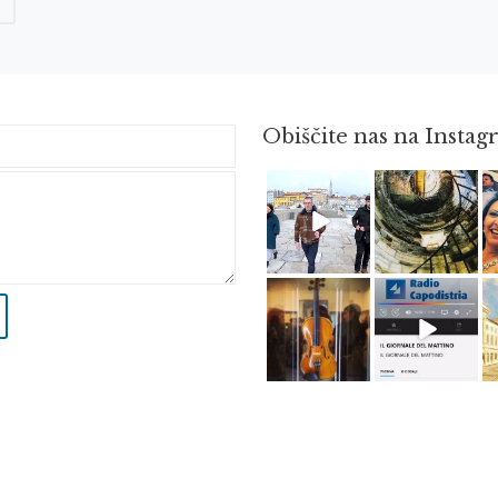
Obiščite nas na Insta
Feb 16
Avg 3
Apr 8
Dec 14