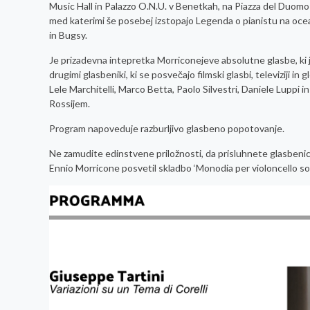
Music Hall in Palazzo O.N.U. v Benetkah, na Piazza del Duomo v 
med katerimi še posebej izstopajo Legenda o pianistu na ocea
in Bugsy.
Je prizadevna intepretka Morriconejeve absolutne glasbe, ki j
drugimi glasbeniki, ki se posvečajo filmski glasbi, televiziji in
Lele Marchitelli, Marco Betta, Paolo Silvestri, Daniele Luppi 
Rossijem.
Program napoveduje razburljivo glasbeno popotovanje.
Ne zamudite edinstvene priložnosti, da prisluhnete glasbenici,
Ennio Morricone posvetil skladbo ‘Monodia per violoncello sol