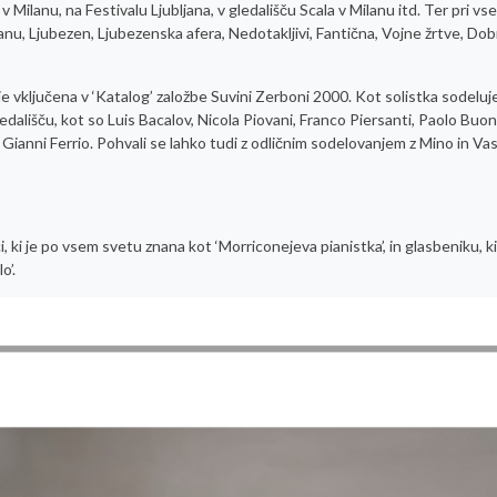
Milanu, na Festivalu Ljubljana, v gledališču Scala v Milanu itd. Ter pri vse
nu, Ljubezen, Ljubezenska afera, Nedotakljivi, Fantična, Vojne žrtve, Dob
e vključena v ‘Katalog’ založbe Suvini Zerboni 2000. Kot solistka sodeluje
 gledališču, kot so Luis Bacalov, Nicola Piovani, Franco Piersanti, Paolo Buo
in Gianni Ferrio. Pohvali se lahko tudi z odličnim sodelovanjem z Mino in V
 ki je po vsem svetu znana kot ‘Morriconejeva pianistka’, in glasbeniku, ki
o’.