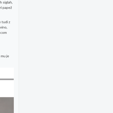
h siglah,
ri papež
 tudi z
nvino,
ascom
 mu je