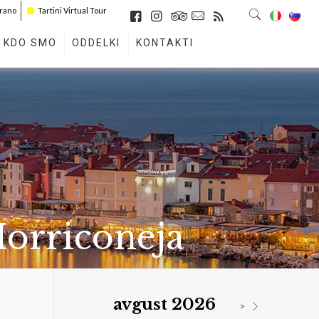
irano
Tartini Virtual Tour
KDO SMO
ODDELKI
KONTAKTI
Morriconeja
avgust 2026
>