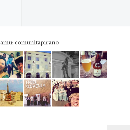
gramu: comunitapirano
Maj 23
Apr 3
Apr 18
Jun 3
Jun 12
Maj 2
Maj 15
Maj 3