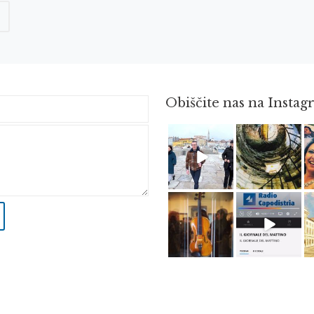
Obiščite nas na Insta
Feb 16
Avg 3
Apr 8
Dec 14