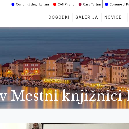
Comunità degli Italiani
CAN Pirano
Casa Tartini
Comune di P
DOGODKI
GALERIJA
NOVICE
 v Mestni knjižnici