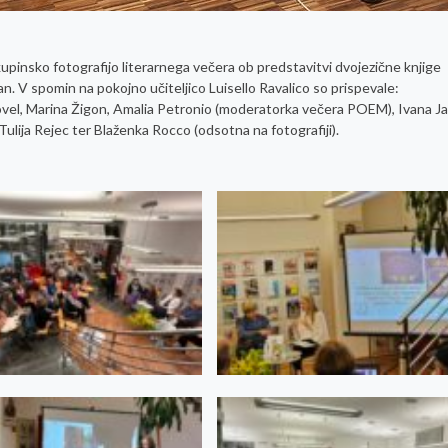
upinsko fotografijo literarnega večera ob predstavitvi dvojezične knjige
ran. V spomin na pokojno učiteljico Luisello Ravalico so prispevale:
Novel, Marina Žigon, Amalia Petronio (moderatorka večera POEM), Ivana J
Tulija Rejec ter Blaženka Rocco (odsotna na fotografiji).