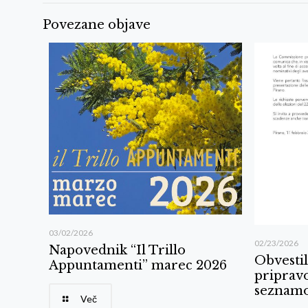
Povezane objave
03/02/2026
02/23/2026
Napovednik “Il Trillo
Obvestil
Appuntamenti” marec 2026
pripravo
seznam
Več