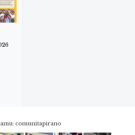
026
gramu: comunitapirano