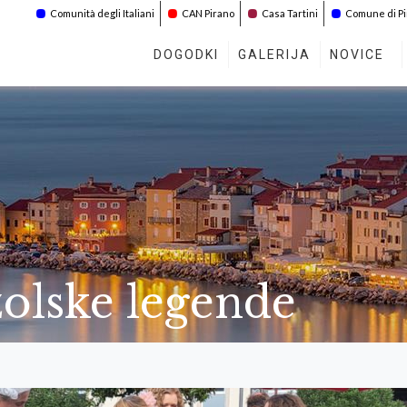
Comunità degli Italiani
CAN Pirano
Casa Tartini
Comune di P
DOGODKI
GALERIJA
NOVICE
zolske legende