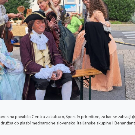
es na povabilo Centra za kulturo, šport in prireditve, za kar se zahvalju
čna družba ob glasbi mednarodne slovensko-italijanske skupine I Benandant