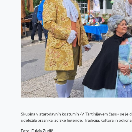
Skupina v starodavnih kostumih »V Tartinijevem času« se je dan
udeležila praznika izolske legende. Tradicija, kultura in odli
Foto: Fulvia Zudič