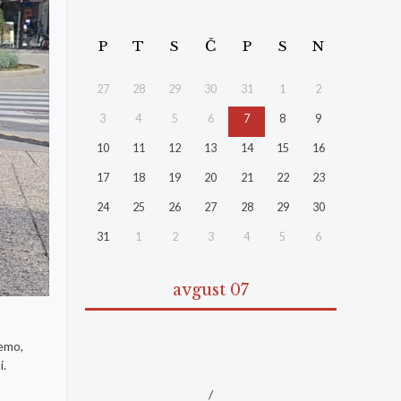
P
T
S
Č
P
S
N
27
28
29
30
31
1
2
3
4
5
6
7
8
9
10
11
12
13
14
15
16
17
18
19
20
21
22
23
24
25
26
27
28
29
30
31
1
2
3
4
5
6
avgust 07
jemo,
i.
/