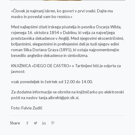
»Človek je najmanj iskren, ko govori v prvi osebi. Dajte mu
masko in povedal vam bo resnico.«
Med najlepšimi citati irskega pisatelja in pesnika Oscarja Wilda,
rojenega 16. oktobra 1854 v Dublinu, ki velja za največjega
predstavnika dekadence v Angliji. Med njegovimi ekscentričnimi,
briljantnimi, elegantnimi in prefinjenimi deli je tudi njegov edini
roman Slika Doriana Graya (1891), ki ostaja najpomembnejše
besedilo angleške dekadence in simbolizma.
KNJIŽNICA »DIEGO DE CASTRO« v Tartinijevi hiši je odprta za
javnost:
vsak ponedeljek in četrtek od 12.00 do 14.00.
Za dodatne informacije se obrnite na knjižničarko po elektronski
pošti na naslov
tanja.albreht@pir.sik.si
.
Foto: Fulvia Zudič
Share