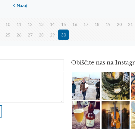
Nazaj
10
11
12
13
14
15
16
17
18
19
20
21
25
26
27
28
29
30
Obiščite nas na Insta
Feb 16
Avg 3
Jun 3
Apr 8