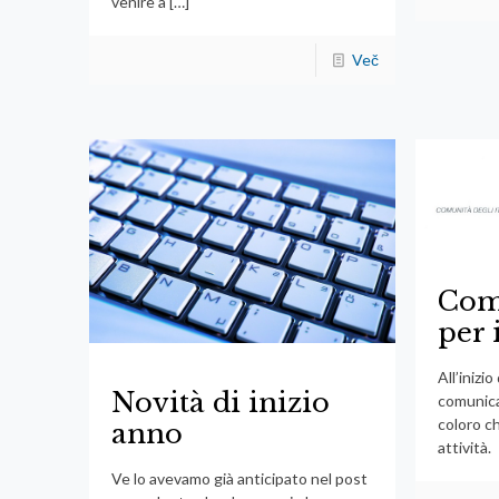
venire a
[…]
Več
Com
per 
All’inizi
Novità di inizio
comunicat
coloro c
anno
attività.
Ve lo avevamo già anticipato nel post