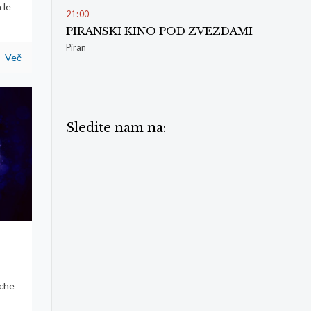
 le
21
:
00
PIRANSKI KINO POD ZVEZDAMI
Piran
Več
Sledite nam na:
lche