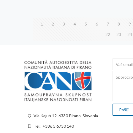
1
2
3
4
5
6
7
8
9
22
23
24
Via Kajuh 12, 6330 Pirano, Slovenia
Tel.: +386 5 6730 140