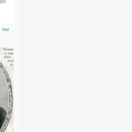
019.
Več