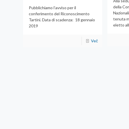
Alla sedu
della Co
Pubblichiamo l’avviso per il
Nazionali
conferimento del Riconoscimento
tenuta m
Tartini. Data di scadenza: 18 gennaio
eletto a
2019
Več