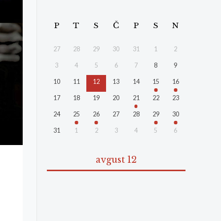
P
T
S
Č
P
S
N
27
28
29
30
31
1
2
3
4
5
6
7
8
9
10
11
12
13
14
15
16
17
18
19
20
21
22
23
24
25
26
27
28
29
30
31
1
2
3
4
5
6
avgust 12