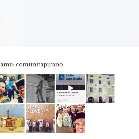
gramu: comunitapirano
Maj 23
Apr 18
Dec 14
Apr 3
Jun 12
Maj 2
Maj 15
Maj 3