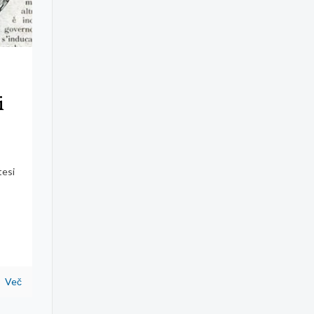
i
tesi
Več