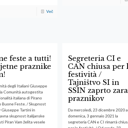
Več
e feste a tutti!
Segreteria CI e
ijetne praznike
CAN chiusa per 
m!
festività /
Tajništvo SI in
ità degli Italiani Giuseppe
SSIN zaprto zara
e la Comunità autogestita
praznikov
ionalità italiana di Pirano
 Buone Feste. / Skupnost
v Giuseppe Tartini in
Da mercoledì, 23 dicembre 2020 a
vna skupnost italijanske
domenica, 3 gennaio 2021 la
ti Piran Vam želita vesele
segreteria CAN e CI rimarrà chius
per le festività. / Od srede, 23.