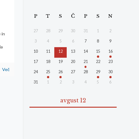
P
T
S
Č
P
S
N
27
28
29
30
31
1
2
 in
3
4
5
6
7
8
9
la
10
11
12
13
14
15
16
17
18
19
20
21
22
23
Več
24
25
26
27
28
29
30
31
1
2
3
4
5
6
avgust 12