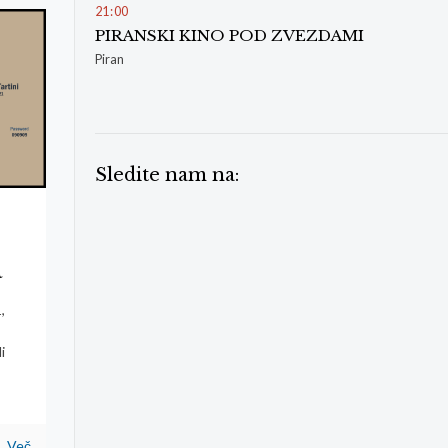
21
:
00
PIRANSKI KINO POD ZVEZDAMI
Piran
Sledite nam na:
a
,
i
Več