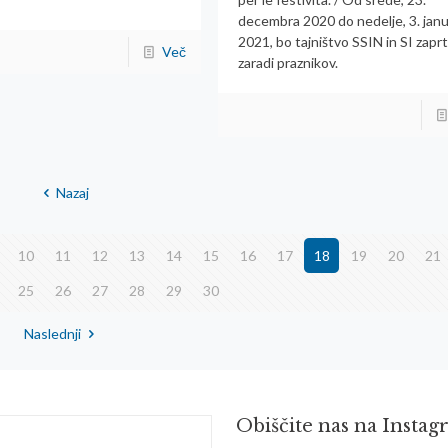
decembra 2020 do nedelje, 3. janu
2021, bo tajništvo SSIN in SI zapr
Več
zaradi praznikov.
Nazaj
10
11
12
13
14
15
16
17
18
19
20
21
25
26
27
28
29
30
Naslednji
Obiščite nas na Insta