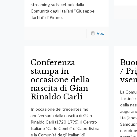
streaming su Facebook dalla
Comunità degli Italiani “Giuseppe
Tartini” di Pirano.
Več
Conferenza
Buon
stampa in
/ Pr
occasione della
vse
nascita di Gian
La Comun
Rinaldo Carli
Tartini 
della naz
In occasione del trecentesimo
augurano
anniversario dalla nascita di Gian
Italijano
Rinaldo Carli (1720-1795), il Centro
Samoupra
Italiano "Carlo Combi" di Capodistria
narodnos
e la Comunità degli Italiani di
praznike.