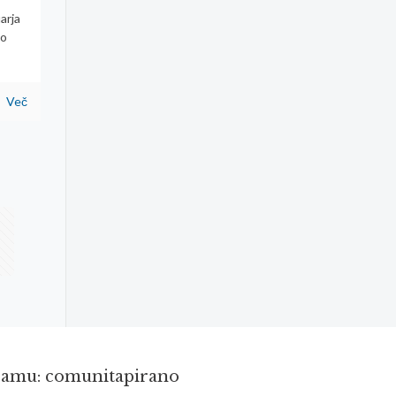
arja
to
Več
gramu: comunitapirano