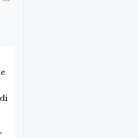
le
di
a