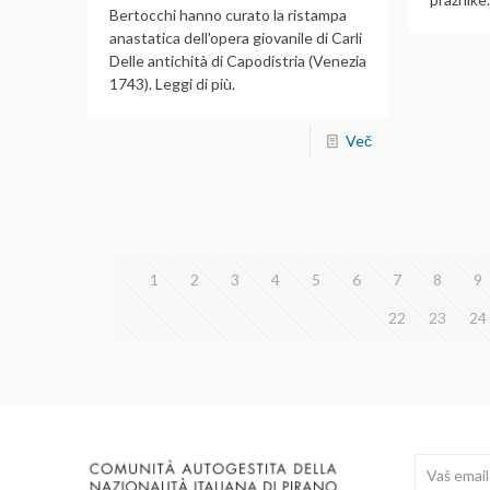
Bertocchi hanno curato la ristampa
anastatica dell'opera giovanile di Carli
Delle antichità di Capodistria (Venezia
1743). Leggi di più.
Več
1
2
3
4
5
6
7
8
9
22
23
24