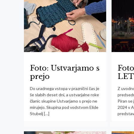
Foto: Ustvarjamo s
Foto
prejo
LET
Do uradnega vstopa v praznični čas je
Z uvodno
še slabih deset dni, a ustvarjalne roke
predsedn
članic skupine Ustvarjamo s prejo ne
Piran se 
mirujejo. Skupina pod vodstvom Elide
2024 v Av
Stubelj
[…]
predstava