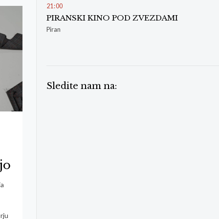
21
:
00
PIRANSKI KINO POD ZVEZDAMI
Piran
Sledite nam na:
jo
ja
a
rju