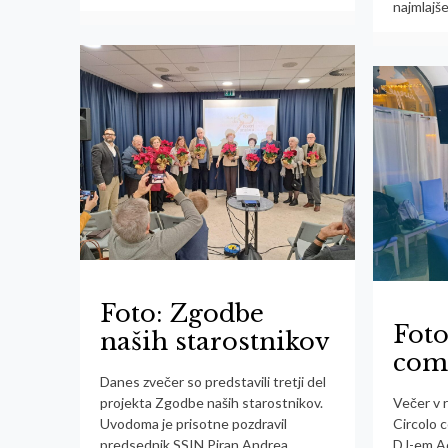
najmlajše
Foto: Zgodbe
Foto
naših starostnikov
com
Danes zvečer so predstavili tretji del
projekta Zgodbe naših starostnikov.
Večer v 
Uvodoma je prisotne pozdravil
Circolo c
predsednik SSIN Piran Andrea
DJ-em A