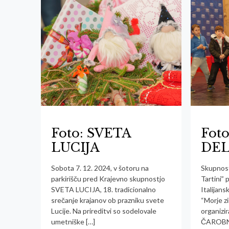
Foto: SVETA
Fot
LUCIJA
DEL
Sobota 7. 12. 2024, v šotoru na
Skupnost
parkirišču pred Krajevno skupnostjo
Tartini”
SVETA LUCIJA, 18. tradicionalno
Italijans
srečanje krajanov ob prazniku svete
“Morje zi
Lucije. Na prireditvi so sodelovale
organizir
umetniške
[…]
ČAROBN