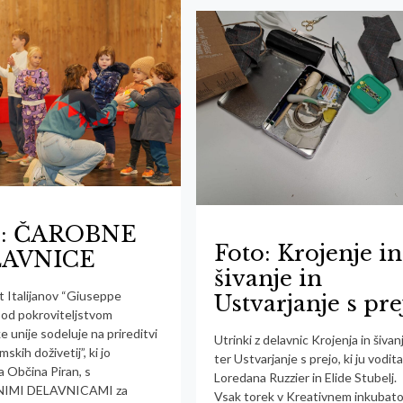
o: ČAROBNE
Foto: Krojenje in
AVNICE
šivanje in
 Italijanov “Giuseppe
Ustvarjanje s pre
 pod pokroviteljstvom
ke unije sodeluje na prireditvi
Utrinki z delavnic Krojenja in šivan
mskih doživetij”, ki jo
ter Ustvarjanje s prejo, ki ju vodit
a Občina Piran, s
Loredana Ruzzier in Elide Stubelj.
IMI DELAVNICAMI za
Vsak torek v Kreativnem inkubato