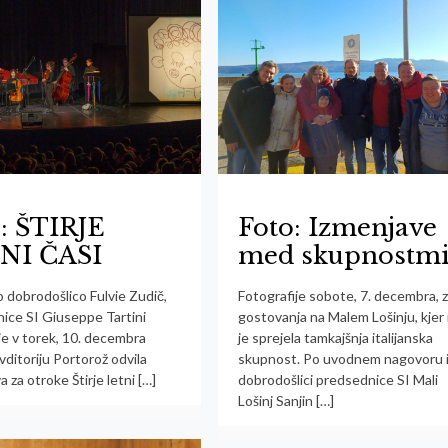
: ŠTIRJE
Foto: Izmenjave
NI ČASI
med skupnostm
 dobrodošlico Fulvie Zudič,
Fotografije sobote, 7. decembra, 
ice SI Giuseppe Tartini
gostovanja na Malem Lošinju, kjer
je v torek, 10. decembra
je sprejela tamkajšnja italijanska
ditoriju Portorož odvila
skupnost. Po uvodnem nagovoru 
 za otroke Štirje letni
[…]
dobrodošlici predsednice SI Mali
Lošinj Sanjin
[…]