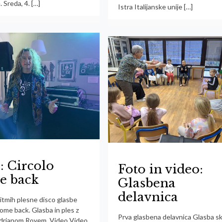
. Sreda, 4.
[…]
Istra Italijanske unije
[…]
: Circolo
Foto in video:
e back
Glasbena
delavnica
ritmih plesne disco glasbe
ome back. Glasba in ples z
Prva glasbena delavnica Glasba sk
drianom Royem. Video Video