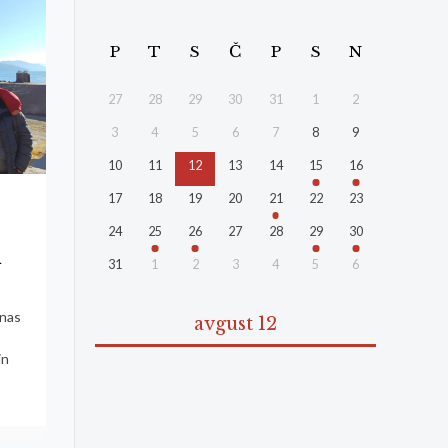
P
T
S
Č
P
S
N
27
28
29
30
31
1
2
3
4
5
6
7
8
9
10
11
12
13
14
15
16
17
18
19
20
21
22
23
24
25
26
27
28
29
30
i
31
1
2
3
4
5
6
z
 nas
avgust 12
in