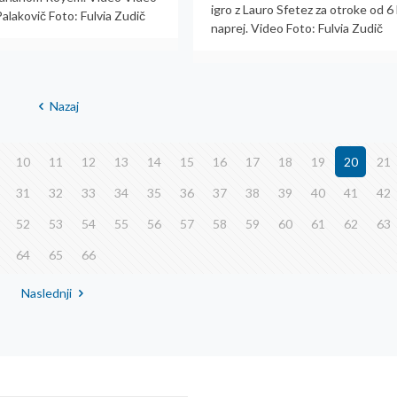
igro z Lauro Sfetez za otroke od 6 
alakovič Foto: Fulvia Zudič
naprej. Video Foto: Fulvia Zudič
Nazaj
10
11
12
13
14
15
16
17
18
19
20
21
31
32
33
34
35
36
37
38
39
40
41
42
52
53
54
55
56
57
58
59
60
61
62
63
64
65
66
Naslednji