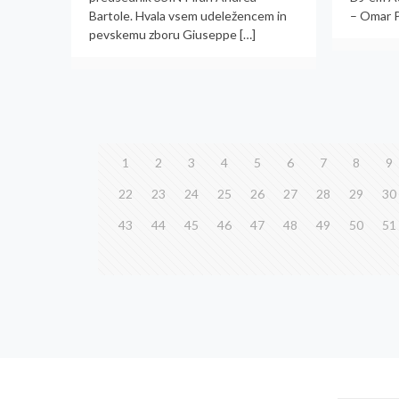
Bartole. Hvala vsem udeležencem in
– Omar P
pevskemu zboru Giuseppe
[…]
1
2
3
4
5
6
7
8
9
22
23
24
25
26
27
28
29
30
43
44
45
46
47
48
49
50
51