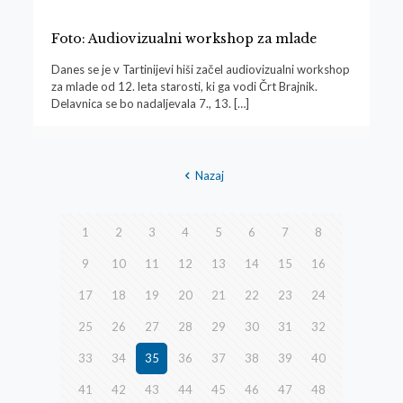
Foto: Audiovizualni workshop za mlade
Danes se je v Tartinijevi hiši začel audiovizualni workshop
za mlade od 12. leta starosti, ki ga vodi Črt Brajnik.
Delavnica se bo nadaljevala 7., 13.
[…]
Nazaj
1
2
3
4
5
6
7
8
9
10
11
12
13
14
15
16
17
18
19
20
21
22
23
24
25
26
27
28
29
30
31
32
33
34
35
36
37
38
39
40
41
42
43
44
45
46
47
48