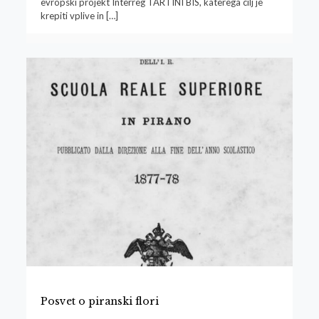
evropski projekt Interreg TARTINI BIS, katerega cilj je
krepiti vplive in
[…]
Posvet o piranski flori