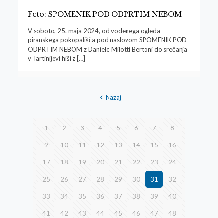
Foto: SPOMENIK POD ODPRTIM NEBOM
V soboto, 25. maja 2024, od vodenega ogleda
piranskega pokopališča pod naslovom SPOMENIK POD
ODPRTIM NEBOM z Danielo Milotti Bertoni do srečanja
v Tartinijevi hiši z
[…]
Nazaj
1
2
3
4
5
6
7
8
9
10
11
12
13
14
15
16
17
18
19
20
21
22
23
24
25
26
27
28
29
30
31
32
33
34
35
36
37
38
39
40
41
42
43
44
45
46
47
48