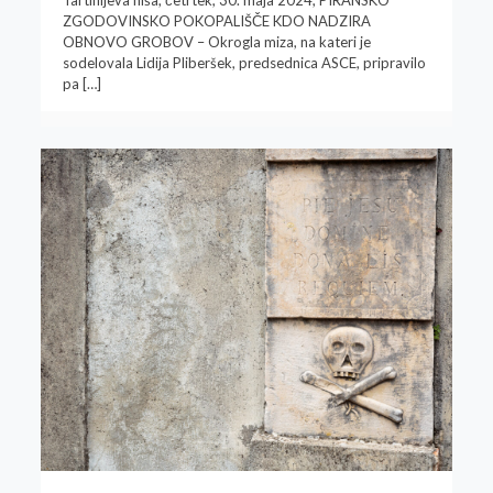
Tartinijeva hiša, četrtek, 30. maja 2024, PIRANSKO
ZGODOVINSKO POKOPALIŠČE KDO NADZIRA
OBNOVO GROBOV – Okrogla miza, na kateri je
sodelovala Lidija Pliberšek, predsednica ASCE, pripravilo
pa
[…]