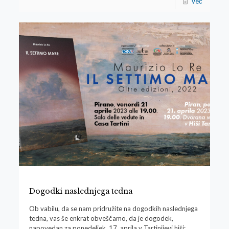
Več
Dogodki naslednjega tedna
Ob vabilu, da se nam pridružite na dogodkih naslednjega
tedna, vas še enkrat obveščamo, da je dogodek,
napovedan za ponedeljek, 17. aprila v Tartinijevi hiši: