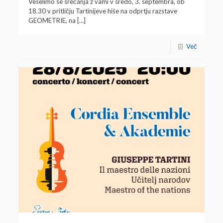
Veselimo se srečanja z vami v sredo, 3. septembra, ob
18.30 v pritličju Tartinijeve hiše na odprtju razstave
GEOMETRIE, na
[…]
Več