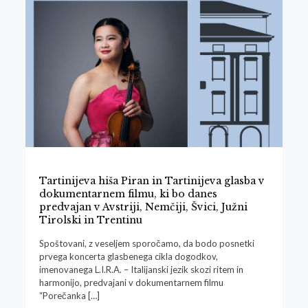
Tartinijeva hiša Piran in Tartinijeva glasba v
dokumentarnem filmu, ki bo danes
predvajan v Avstriji, Nemčiji, Švici, Južni
Tirolski in Trentinu
Spoštovani, z veseljem sporočamo, da bodo posnetki
prvega koncerta glasbenega cikla dogodkov,
imenovanega L.I.R.A. – Italijanski jezik skozi ritem in
harmonijo, predvajani v dokumentarnem filmu
“Porečanka
[…]