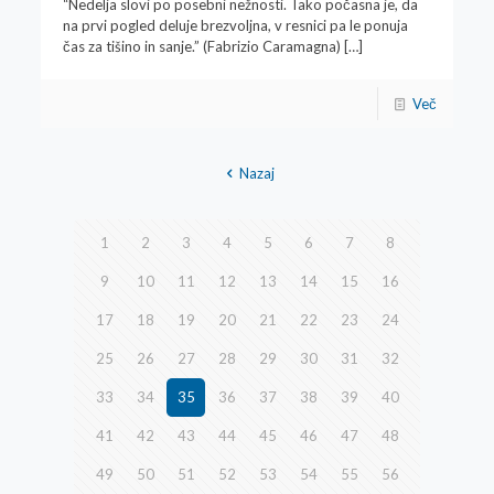
“Nedelja slovi po posebni nežnosti. Tako počasna je, da
na prvi pogled deluje brezvoljna, v resnici pa le ponuja
čas za tišino in sanje.” (Fabrizio Caramagna)
[…]
Več
Nazaj
1
2
3
4
5
6
7
8
9
10
11
12
13
14
15
16
17
18
19
20
21
22
23
24
25
26
27
28
29
30
31
32
33
34
35
36
37
38
39
40
41
42
43
44
45
46
47
48
49
50
51
52
53
54
55
56