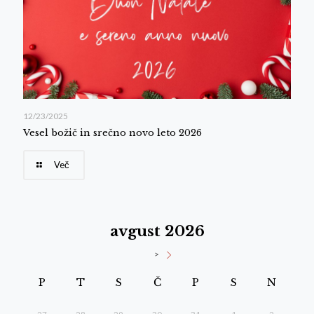
12/23/2025
Vesel božič in srečno novo leto 2026
Več
avgust 2026
>
P
T
S
Č
P
S
N