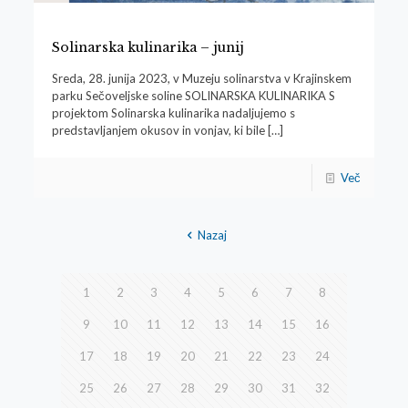
Solinarska kulinarika – junij
Sreda, 28. junija 2023, v Muzeju solinarstva v Krajinskem
parku Sečoveljske soline SOLINARSKA KULINARIKA S
projektom Solinarska kulinarika nadaljujemo s
predstavljanjem okusov in vonjav, ki bile
[…]
Več
Nazaj
1
2
3
4
5
6
7
8
9
10
11
12
13
14
15
16
17
18
19
20
21
22
23
24
25
26
27
28
29
30
31
32