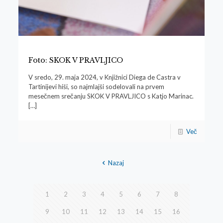
Foto: SKOK V PRAVLJICO
V sredo, 29. maja 2024, v Knjižnici Diega de Castra v
Tartinijevi hiši, so najmlajši sodelovali na prvem
mesečnem srečanju SKOK V PRAVLJICO s Katjo Marinac.
[…]
Več
Nazaj
1
2
3
4
5
6
7
8
9
10
11
12
13
14
15
16