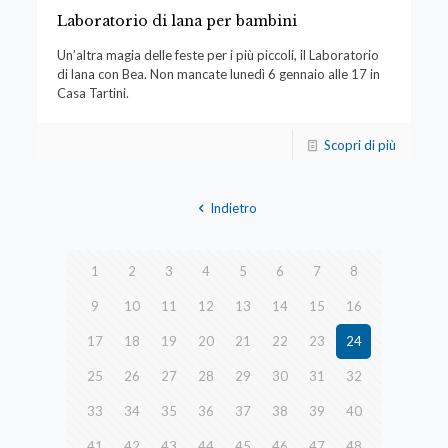
Laboratorio di lana per bambini
Un’altra magia delle feste per i più piccoli, il Laboratorio
di lana con Bea. Non mancate lunedì 6 gennaio alle 17 in
Casa Tartini.
Scopri di più
Indietro
1
2
3
4
5
6
7
8
9
10
11
12
13
14
15
16
17
18
19
20
21
22
23
24
25
26
27
28
29
30
31
32
33
34
35
36
37
38
39
40
41
42
43
44
45
46
47
48