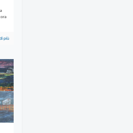
da
cora
di più