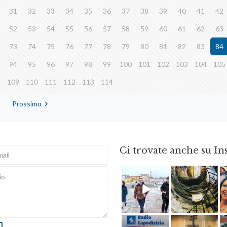
31
32
33
34
35
36
37
38
39
40
41
42
52
53
54
55
56
57
58
59
60
61
62
63
73
74
75
76
77
78
79
80
81
82
83
84
94
95
96
97
98
99
100
101
102
103
104
105
8
109
110
111
112
113
114
Prossimo
Ci trovate anche su I
Feb 16
Ago 3