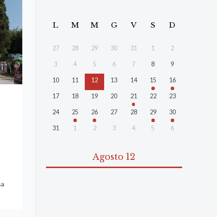
L
M
M
G
V
S
D
27
28
29
30
31
1
2
3
4
5
6
7
8
9
10
11
12
13
14
15
16
17
18
19
20
21
22
23
24
25
26
27
28
29
30
31
1
2
3
4
5
6
Agosto 12
sa