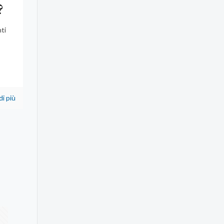
?
nti
di più