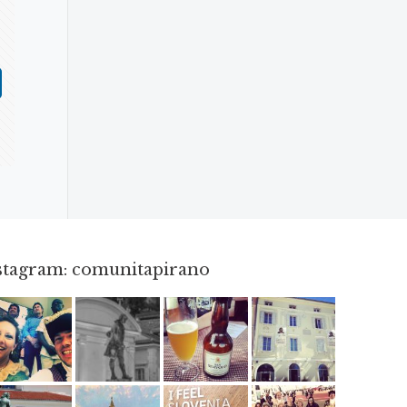
nstagram: comunitapirano
Mag 23
Apr 18
Giu 3
Apr 3