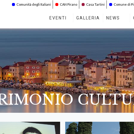
Comunità degli Italiani
CAN Pirano
Casa Tartini
Comune di P
EVENTI
GALLERIA
NEWS
TRIMONIO CULT