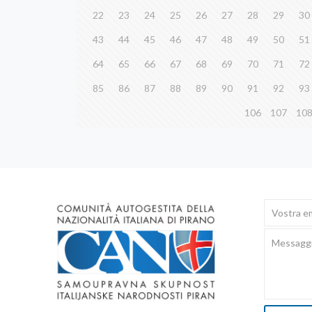
22
23
24
25
26
27
28
29
30
43
44
45
46
47
48
49
50
51
64
65
66
67
68
69
70
71
72
85
86
87
88
89
90
91
92
93
106
107
10