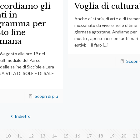
icordiamo gli
Voglia di cultura
ti in
Anche di storia, di arte e di tramo
gramma per
mozzafiato da vivere nelle ultime
to fine
giornate agostane. Andiamo per
mostre, aperte nei consueti orari
timana
estivi: – Il faro
[…]
6 agosto alle ore 19 nel
ultimediale del Parco
Scopri 
delle saline di Sicciole a Lera
A VITA DI SOLE E DI SALE
Scopri di più
Indietro
10
11
12
13
14
15
16
17
18
19
20
21