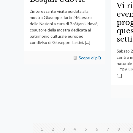
Vi r
L’interessante visita guidata alla
even
mostra Giuseppe Tartini-Maestro
pro
delle Nazioni a cura di Boštjan Udovič,
ques
coautore della mostra dedicata al
patrimonio culturale europeo
set
condiviso di Giuseppe Tartini.
[…]
Sabato 2
centro m
Scopri di più
naturale 
…ERA UN
[…]
1
2
3
4
5
6
7
8
9