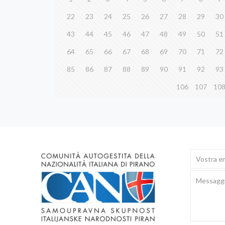
22
23
24
25
26
27
28
29
30
43
44
45
46
47
48
49
50
51
64
65
66
67
68
69
70
71
72
85
86
87
88
89
90
91
92
93
106
107
10