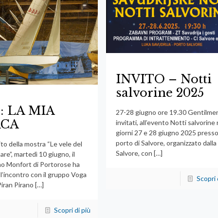
INVITO – Notti
salvorine 2025
o: LA MIA
27-28 giugno ore 19.30 Gentilme
RCA
invitati, all’evento Notti salvorine 
giorni 27 e 28 giugno 2025 presso 
porto di Salvore, organizzato dalla
to della mostra “Le vele del
Salvore, con
[…]
re”, martedì 10 giugno, il
o Monfort di Portorose ha
 l’incontro con il gruppo Voga
Scopri 
iran Pirano
[…]
Scopri di più