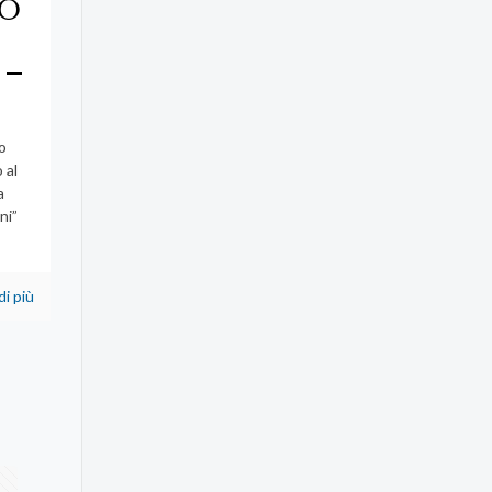
TO
 –
o
 al
a
ni”
di più