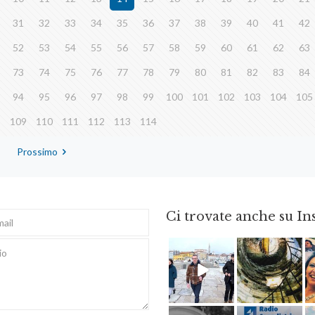
31
32
33
34
35
36
37
38
39
40
41
42
52
53
54
55
56
57
58
59
60
61
62
63
73
74
75
76
77
78
79
80
81
82
83
84
94
95
96
97
98
99
100
101
102
103
104
105
8
109
110
111
112
113
114
Prossimo
Ci trovate anche su I
Feb 16
Ago 3