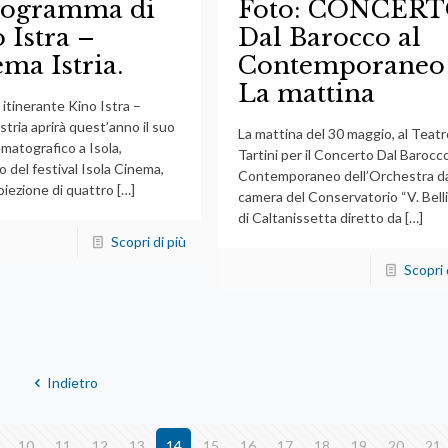
programma di
Foto: CONCER
 Istra –
Dal Barocco al
ma Istria.
Contemporaneo
La mattina
 itinerante Kino Istra –
tria aprirà quest’anno il suo
La mattina del 30 maggio, al Teatr
matografico a Isola,
Tartini per il Concerto Dal Barocco
no del festival Isola Cinema,
Contemporaneo dell’Orchestra d
oiezione di quattro
[…]
camera del Conservatorio “V. Belli
di Caltanissetta diretto da
[…]
Scopri di più
Scopri 
Indietro
10
11
12
13
14
15
16
17
18
19
20
21