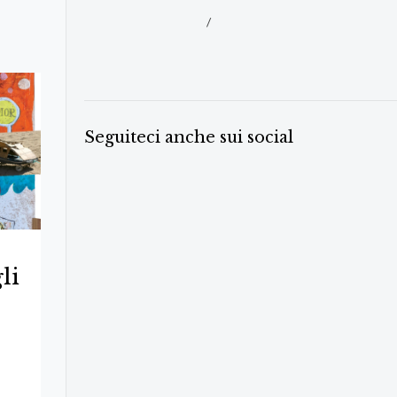
/
Seguiteci anche sui social
li
o