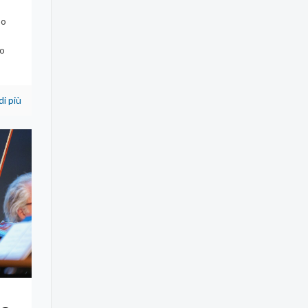
A
po
to
di più