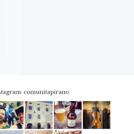
nstagram: comunitapirano
Mag 23
Apr 3
Giu 3
Apr 8