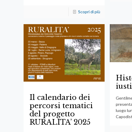
Scopri di più
Hist
iust
Il calendario dei
Gentilmen
percorsi tematici
presenta
luogo lu
del progetto
Capodist
RURALITA’ 2025