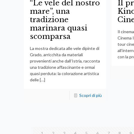
“Le vele del nostro
Il 
mare”, una
Kino
tradizione
Cine
marinara quasi
Il cinema
scomparsa
Cinema Is
tour cine
La mostra dedicata alle vele dipinte di
all’inter
Grado, arricchita da materiali
con la pr
provenienti anche dall’Istria, racconta
una tradizione affascinante e ormai
quasi perduta: la colorazione artistica
delle
[…]
Scopri di più
1
2
3
4
5
6
7
8
9