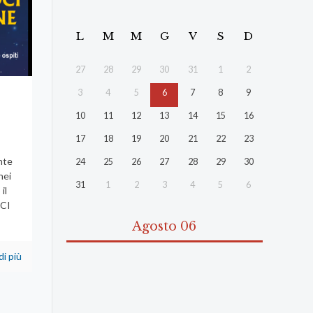
L
M
M
G
V
S
D
27
28
29
30
31
1
2
3
4
5
6
7
8
9
10
11
12
13
14
15
16
17
18
19
20
21
22
23
nte
24
25
26
27
28
29
30
nei
31
1
2
3
4
5
6
il
 CI
Agosto 06
di più