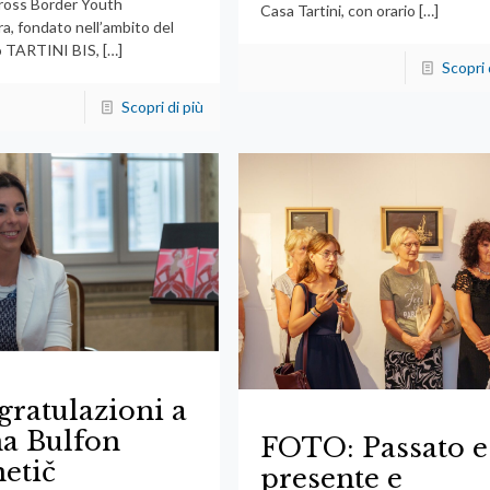
Cross Border Youth
Casa Tartini, con orario
[…]
a, fondato nell’ambito del
o TARTINI BIS,
[…]
Scopri 
Scopri di più
ratulazioni a
a Bulfon
FOTO: Passato e
etič
presente e