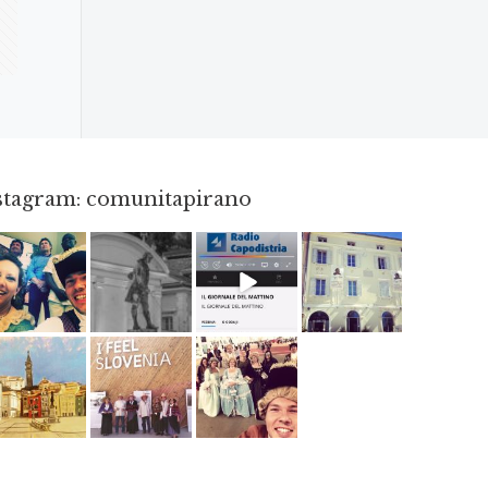
nstagram: comunitapirano
Mag 23
Apr 18
Dic 14
Apr 3
Giu 12
Mag 2
Mag 15
Mag 3