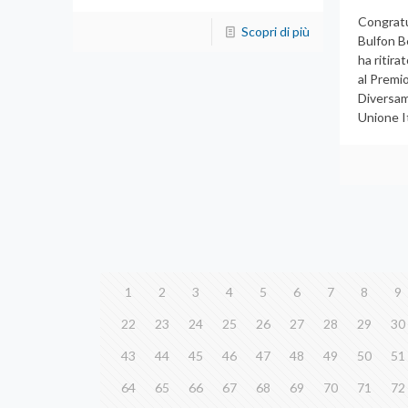
Congratul
Scopri di più
Bulfon B
ha ritira
al Premio
Diversam
Unione I
1
2
3
4
5
6
7
8
9
22
23
24
25
26
27
28
29
30
43
44
45
46
47
48
49
50
51
64
65
66
67
68
69
70
71
72