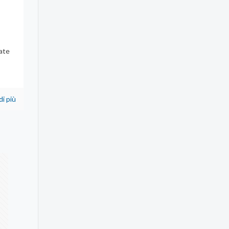
ate
di più