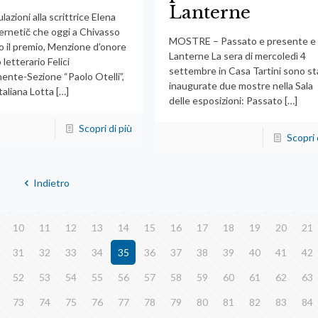
Lanterne
azioni alla scrittrice Elena
ernetič che oggi a Chivasso
MOSTRE – Passato e presente e
to il premio, Menzione d’onore
Lanterne La sera di mercoledì 4
 letterario Felici
settembre in Casa Tartini sono st
ente-Sezione “Paolo Otelli”,
inaugurate due mostre nella Sala
taliana Lotta
[…]
delle esposizioni: Passato
[…]
Scopri di più
Scopri 
Indietro
10
11
12
13
14
15
16
17
18
19
20
21
31
32
33
34
35
36
37
38
39
40
41
42
52
53
54
55
56
57
58
59
60
61
62
63
73
74
75
76
77
78
79
80
81
82
83
84