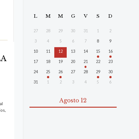
L
M
M
G
V
S
D
27
28
29
30
31
1
2
3
4
5
6
7
8
9
10
11
12
13
14
15
16
LA
17
18
19
20
21
22
23
24
25
26
27
28
29
30
31
1
2
3
4
5
6
Agosto 12
al
os,