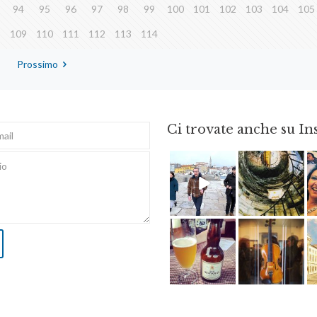
94
95
96
97
98
99
100
101
102
103
104
105
8
109
110
111
112
113
114
Prossimo
Ci trovate anche su I
Feb 16
Ago 3
Giu 3
Apr 8