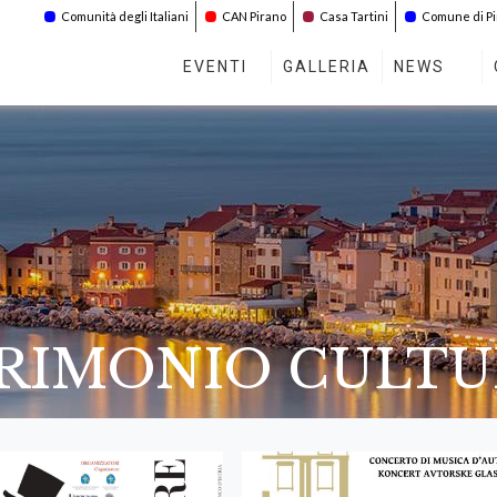
Comunità degli Italiani
CAN Pirano
Casa Tartini
Comune di P
EVENTI
GALLERIA
NEWS
TRIMONIO CULT