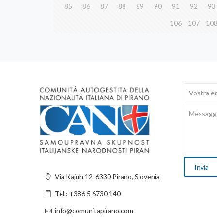
85
86
87
88
89
90
91
92
93
106
107
10
Via Kajuh 12, 6330 Pirano, Slovenia
Tel.: +386 5 6730 140
info@comunitapirano.com