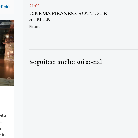
21
:
00
di più
CINEMA PIRANESE SOTTO LE
STELLE
Pirano
Seguiteci anche sui social
e
vità
a
in
e in