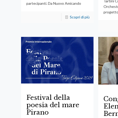
Tartini 
partecipanti. Da Nuovo Amicando
Orchestr
progett
Scopri di più
Festival della
Cong
poesia del mare
Elen
Pirano
Bern