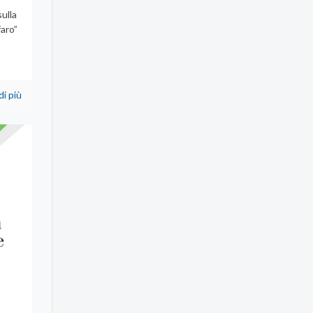
sulla
faro”
di più