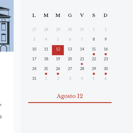
L
M
M
G
V
S
D
27
28
29
30
31
1
2
3
4
5
6
7
8
9
10
11
12
13
14
15
16
17
18
19
20
21
22
23
24
25
26
27
28
29
30
31
1
2
3
4
5
6
Agosto 12
e
8