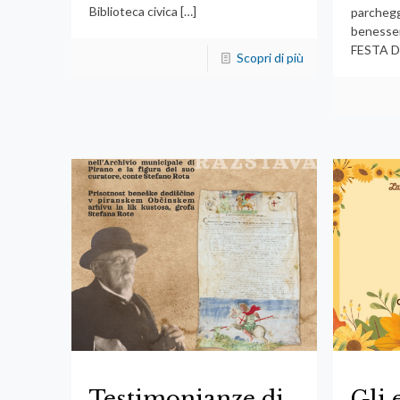
Biblioteca civica
[…]
parchegg
benesse
FESTA D
Scopri di più
Testimonianze di
Gli 