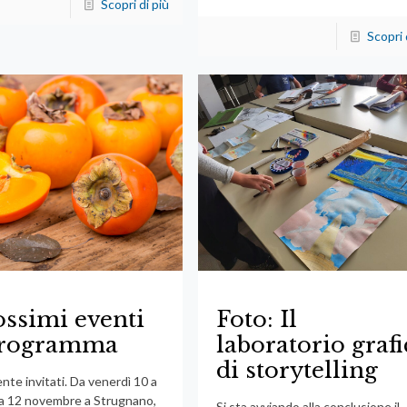
Scopri di più
Scopri 
ossimi eventi
Foto: Il
programma
laboratorio graf
di storytelling
nte invitati. Da venerdì 10 a
 12 novembre a Strugnano,
Si sta avviando alla conclusione il