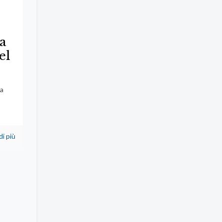
a
el
la
di più