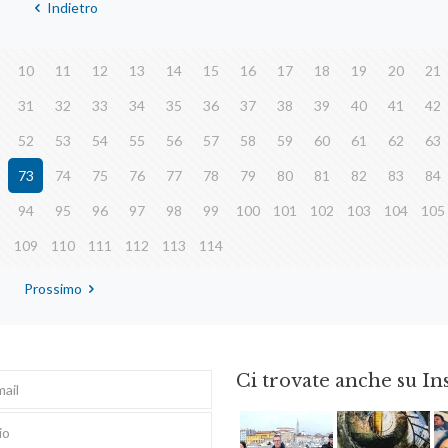
Indietro
10
11
12
13
14
15
16
17
18
19
20
21
31
32
33
34
35
36
37
38
39
40
41
42
52
53
54
55
56
57
58
59
60
61
62
63
73
74
75
76
77
78
79
80
81
82
83
84
94
95
96
97
98
99
100
101
102
103
104
105
8
109
110
111
112
113
114
Prossimo
Ci trovate anche su I