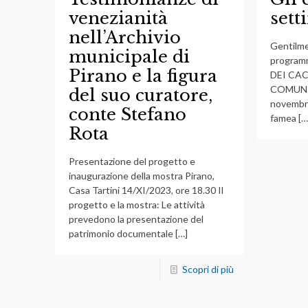
venezianità
set
nell’Archivio
Gentilmen
municipale di
program
Pirano e la figura
DEI CAC
COMUNI
del suo curatore,
novembre
conte Stefano
famea
[…
Rota
Presentazione del progetto e
inaugurazione della mostra Pirano,
Casa Tartini 14/XI/2023, ore 18.30 Il
progetto e la mostra: Le attività
prevedono la presentazione del
patrimonio documentale
[…]
Scopri di più