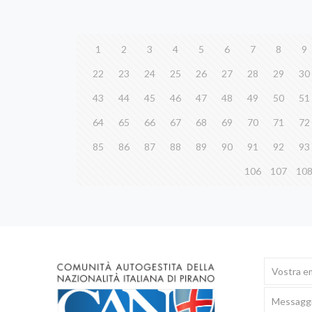
1
2
3
4
5
6
7
8
9
22
23
24
25
26
27
28
29
30
43
44
45
46
47
48
49
50
51
64
65
66
67
68
69
70
71
72
85
86
87
88
89
90
91
92
93
106
107
10