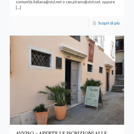
comunità
.italiana@siol.net
o
can.pirano@siol.net
, oppure
[…]
Scopri di più
AVVISO – APERTE LE ISCRIZIONI ALLE