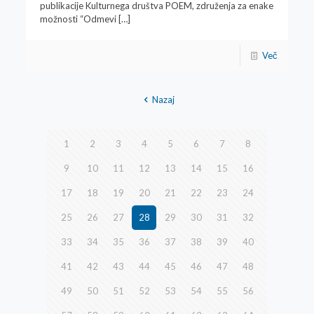
publikacije Kulturnega društva POEM, združenja za enake
možnosti “Odmevi
[…]
Več
Nazaj
1
2
3
4
5
6
7
8
9
10
11
12
13
14
15
16
17
18
19
20
21
22
23
24
25
26
27
28
29
30
31
32
33
34
35
36
37
38
39
40
41
42
43
44
45
46
47
48
49
50
51
52
53
54
55
56