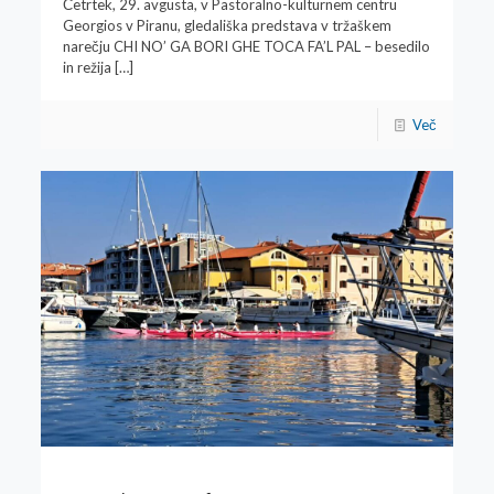
Četrtek, 29. avgusta, v Pastoralno-kulturnem centru
Georgios v Piranu, gledališka predstava v tržaškem
narečju CHI NO’ GA BORI GHE TOCA FA’L PAL – besedilo
in režija
[…]
Več