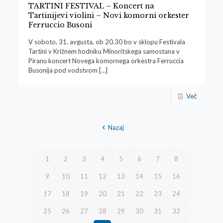
TARTINI FESTIVAL – Koncert na
Tartinijevi violini – Novi komorni orkester
Ferruccio Busoni
V soboto, 31. avgusta, ob 20.30 bo v sklopu Festivala
Tartini v Križnem hodniku Minoritskega samostana v
Piranu koncert Novega komornega orkestra Ferruccia
Busonija pod vodstvom
[…]
Več
Nazaj
1
2
3
4
5
6
7
8
9
10
11
12
13
14
15
16
17
18
19
20
21
22
23
24
25
26
27
28
29
30
31
32