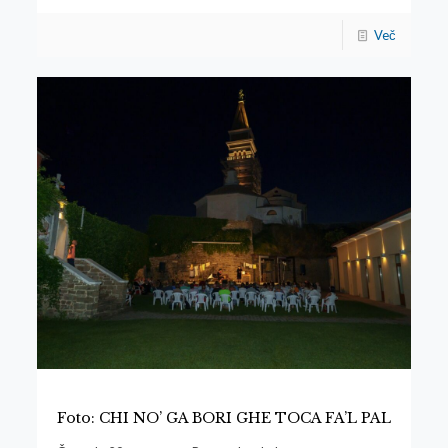
Več
Foto: CHI NO’ GA BORI GHE TOCA FA’L PAL