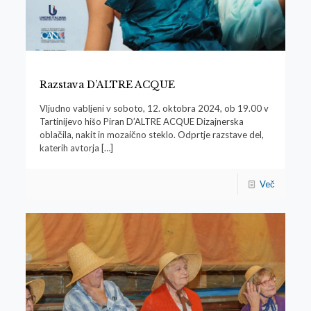
Razstava D’ALTRE ACQUE
Vljudno vabljeni v soboto, 12. oktobra 2024, ob 19.00 v
Tartinijevo hišo Piran D’ALTRE ACQUE Dizajnerska
oblačila, nakit in mozaično steklo. Odprtje razstave del,
katerih avtorja
[…]
Več