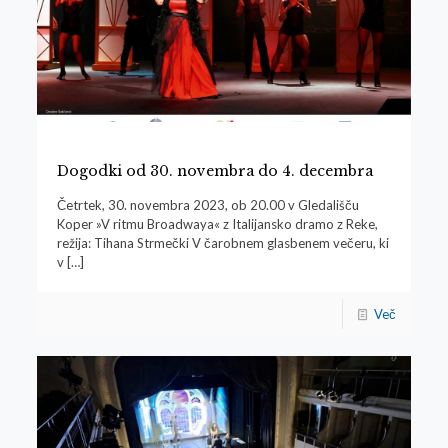
Dogodki od 30. novembra do 4. decembra
Četrtek, 30. novembra 2023, ob 20.00 v Gledališču
Koper »V ritmu Broadwaya« z Italijansko dramo z Reke,
režija: Tihana Strmečki V čarobnem glasbenem večeru, ki
v
[…]
Več