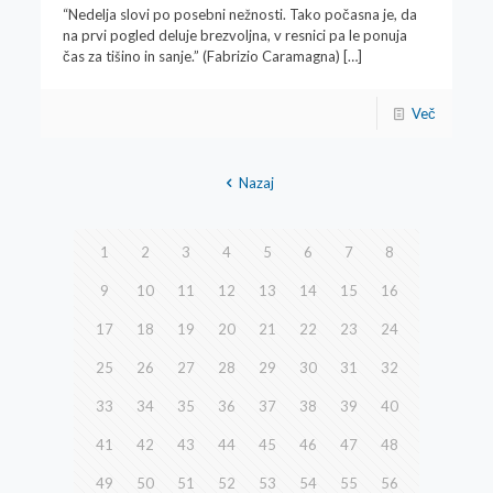
“Nedelja slovi po posebni nežnosti. Tako počasna je, da
na prvi pogled deluje brezvoljna, v resnici pa le ponuja
čas za tišino in sanje.” (Fabrizio Caramagna)
[…]
Več
Nazaj
1
2
3
4
5
6
7
8
9
10
11
12
13
14
15
16
17
18
19
20
21
22
23
24
25
26
27
28
29
30
31
32
33
34
35
36
37
38
39
40
41
42
43
44
45
46
47
48
49
50
51
52
53
54
55
56