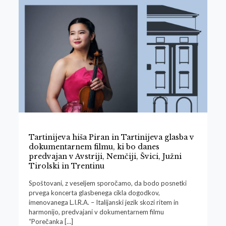
Tartinijeva hiša Piran in Tartinijeva glasba v
dokumentarnem filmu, ki bo danes
predvajan v Avstriji, Nemčiji, Švici, Južni
Tirolski in Trentinu
Spoštovani, z veseljem sporočamo, da bodo posnetki
prvega koncerta glasbenega cikla dogodkov,
imenovanega L.I.R.A. – Italijanski jezik skozi ritem in
harmonijo, predvajani v dokumentarnem filmu
“Porečanka
[…]