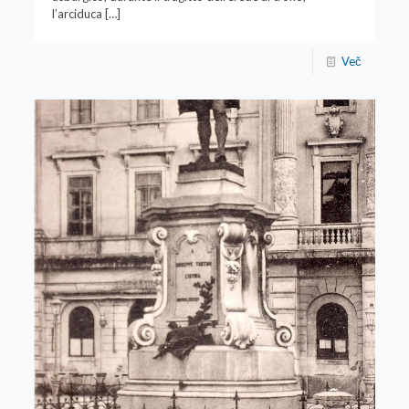
l’arciduca
[…]
Več