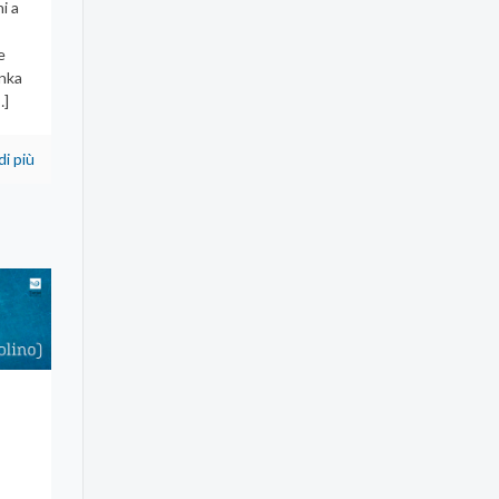
i a
e
enka
…]
di più