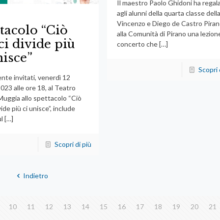
Il maestro Paolo Ghidoni ha regal
agli alunni della quarta classe dell
Vincenzo e Diego de Castro Piran
tacolo “Ciò
alla Comunità di Pirano una lezion
ci divide più
concerto che
[…]
nisce”
Scopri 
nte invitati, venerdì 12
023 alle ore 18, al Teatro
 Muggia allo spettacolo “Ciò
vide più ci unisce”, include
l
[…]
Scopri di più
Indietro
10
11
12
13
14
15
16
17
18
19
20
21