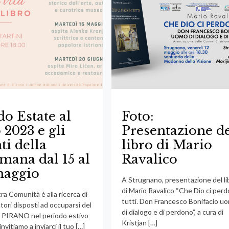
o Estate al
Foto:
 2023 e gli
Presentazione d
ti della
libro di Mario
imana dal 15 al
Ravalico
maggio
A Strugnano, presentazione del li
di Mario Ravalico “Che Dio ci perd
ra Comunità è alla ricerca di
tutti. Don Francesco Bonifacio u
tori disposti ad occuparsi del
di dialogo e di perdono”, a cura di
 PIRANO nel periodo estivo
Kristjan
[…]
invitiamo a inviarci il tuo
[…]