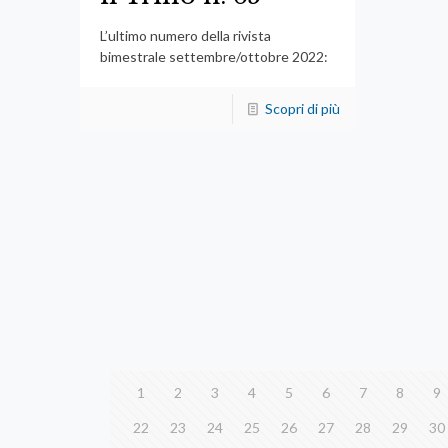
L’ultimo numero della rivista
bimestrale settembre/ottobre 2022:
Scopri di più
1
2
3
4
5
6
7
8
9
22
23
24
25
26
27
28
29
30