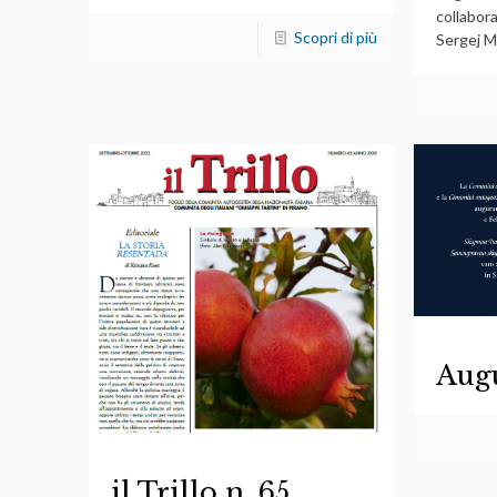
collabor
Scopri di più
Sergej M
Aug
il Trillo n. 65