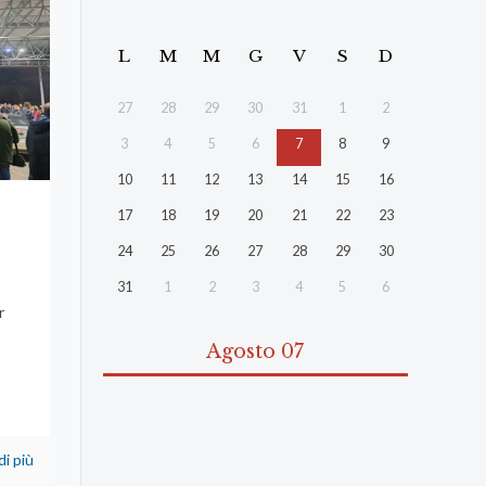
L
M
M
G
V
S
D
27
28
29
30
31
1
2
3
4
5
6
7
8
9
10
11
12
13
14
15
16
17
18
19
20
21
22
23
24
25
26
27
28
29
30
31
1
2
3
4
5
6
r
Agosto 07
di più