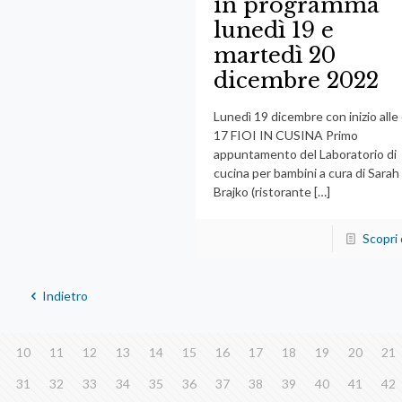
in programma
lunedì 19 e
martedì 20
dicembre 2022
Lunedì 19 dicembre con inizio alle
17 FIOI IN CUSINA Primo
appuntamento del Laboratorio di
cucina per bambini a cura di Sarah
Brajko (ristorante
[…]
Scopri 
Indietro
10
11
12
13
14
15
16
17
18
19
20
21
31
32
33
34
35
36
37
38
39
40
41
42