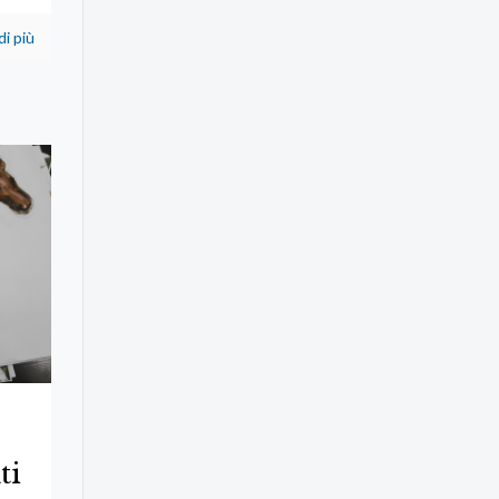
di più
ti