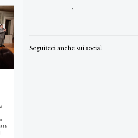
/
Seguiteci anche sui social
vi
po
Casa
]