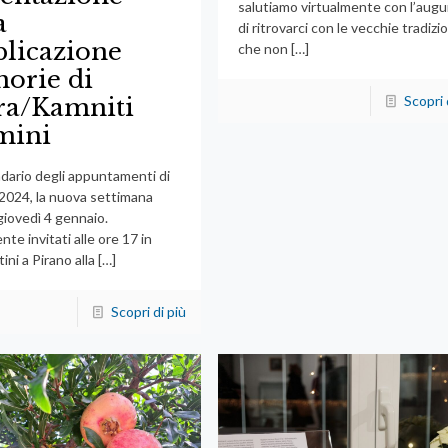
salutiamo virtualmente con l’augu
a
di ritrovarci con le vecchie tradizio
licazione
che non
[…]
orie di
Scopri 
ra/Kamniti
mini
ndario degli appuntamenti di
2024, la nuova settimana
 giovedì 4 gennaio.
te invitati alle ore 17 in
ini a Pirano alla
[…]
Scopri di più