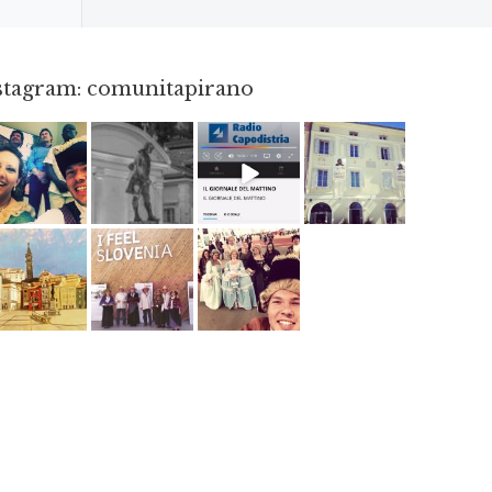
nstagram: comunitapirano
Mag 23
Apr 18
Dic 14
Apr 3
Giu 12
Mag 2
Mag 15
Mag 3