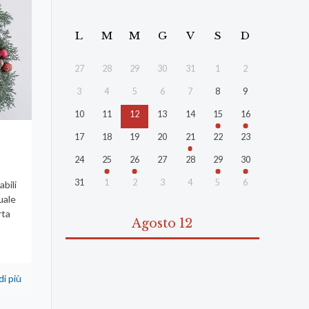
L
M
M
G
V
S
D
27
28
29
30
31
1
2
3
4
5
6
7
8
9
10
11
12
13
14
15
16
17
18
19
20
21
22
23
24
25
26
27
28
29
30
31
1
2
3
4
5
6
abili
uale
rta
Agosto 12
o
di più