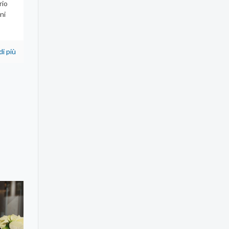
rio
ni
di più