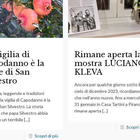
igilia di
Rimane aperta l
odanno è la
mostra LUCIAN
e di San
KLEVA
estro
Ancora per qualche giorno sotto i
cielo di dicembre 2023, ricordiam
a, leggende e tradizioni
che nell’anno nuovo, fino a mercol
 la vigilia di Capodanno è la
31 gennaio in Casa Tartini a Piran
San Silvestro. La storia
rimane aperta
[…]
 che papa Silvestro abbia
 un terribile
[…]
Scopri 
Scopri di più