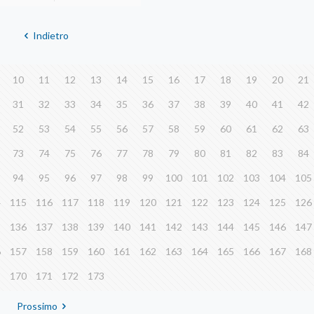
Indietro
10
11
12
13
14
15
16
17
18
19
20
21
31
32
33
34
35
36
37
38
39
40
41
42
52
53
54
55
56
57
58
59
60
61
62
63
73
74
75
76
77
78
79
80
81
82
83
84
94
95
96
97
98
99
100
101
102
103
104
105
4
115
116
117
118
119
120
121
122
123
124
125
126
5
136
137
138
139
140
141
142
143
144
145
146
147
6
157
158
159
160
161
162
163
164
165
166
167
168
9
170
171
172
173
Prossimo