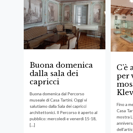
Buona domenica
C’è 
dalla sala dei
per 
capricci
mos
Kle
Buona domenica dal Percorso
museale di Casa Tartini. Oggi vi
Fino a m
salutiamo dalla Sala dei capricci
Casa Tart
architettonici. Il Percorso è aperto al
mostra 
pubblico: mercoledì e venerdì 15-18,
annivers
[…]
dell’arti