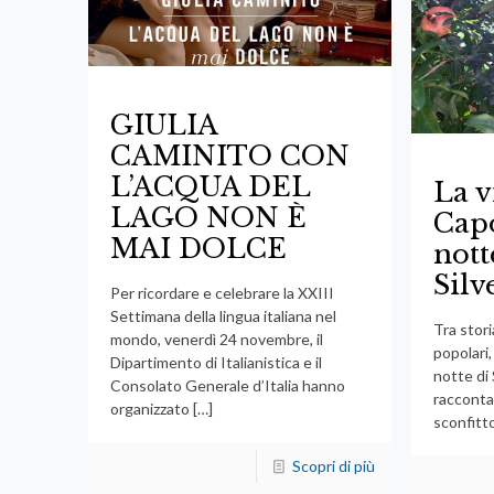
GIULIA
CAMINITO CON
L’ACQUA DEL
La v
LAGO NON È
Cap
MAI DOLCE
nott
Silv
Per ricordare e celebrare la XXIII
Settimana della lingua italiana nel
Tra stori
mondo, venerdì 24 novembre, il
popolari,
Dipartimento di Italianistica e il
notte di 
Consolato Generale d’Italia hanno
racconta
organizzato
[…]
sconfitto
Scopri di più