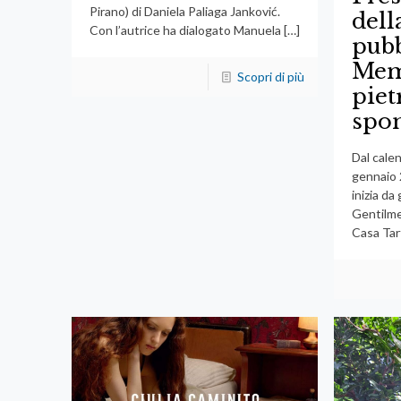
Pirano) di Daniela Paliaga Janković.
dell
Con l’autrice ha dialogato Manuela
[…]
pubb
Mem
Scopri di più
piet
spo
Dal cale
gennaio 
inizia da
Gentilmen
Casa Tart