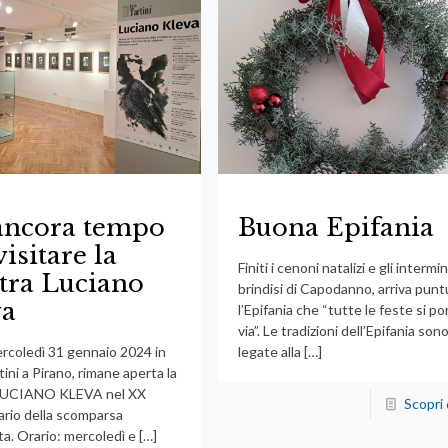
ancora tempo
Buona Epifania
visitare la
Finiti i cenoni natalizi e gli intermin
tra Luciano
brindisi di Capodanno, arriva punt
va
l’Epifania che “tutte le feste si po
via”. Le tradizioni dell’Epifania son
ercoledì 31 gennaio 2024 in
legate alla
[…]
ini a Pirano, rimane aperta la
LUCIANO KLEVA nel XX
Scopri 
ario della scomparsa
sta. Orario: mercoledì e
[…]