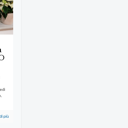
a
O
l
o
edì
o,
di più