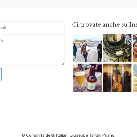
Ci trovate anche su I
Feb 16
Ago 3
Giu 3
Apr 8
© Comunita degli Italiani Giuseppe Tartini Pirano.